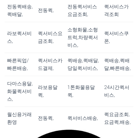
전동퀵배송,
전동퀵서비스
퀵서비스가
전동퀵,
퀵배달,
요금조회,
격조회
소형화물,소형
라보퀵서비
퀵서비스요
퀵서비스쿠
트럭,차량퀵서
스,
금조회,
폰,
비스,
빠른픽업/
퀵서비스카
퀵배송,퀵배달,
퀵배송,퀵배
빠른배송,
드결제,
당일퀵서비스,
달,빠른배송,
다마스용달,
라보용달
1톤화물용달
24시간퀵서
화물퀵서비
퀵,
퀵,
비스,
스,
월신용거래
퀵요금조회,
전동퀵,
퀵서비스배송,
환영
요금퀵,배송,