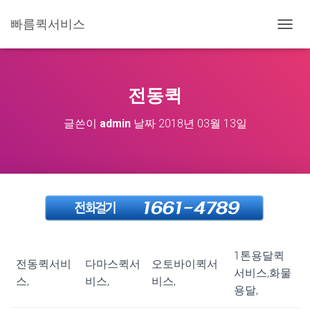
빠름퀵서비스
내
비
게
이
션
전동퀵
토
글
글쓴이
admin
날짜
2018년 03월 13일
1톤용달퀵
전동퀵서비
다마스퀵서
오토바이퀵서
서비스,화물
스,
비스,
비스,
용달,