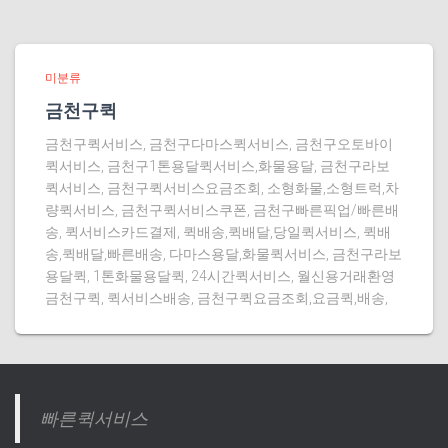
미분류
금천구퀵
금천구퀵서비스, 금천구다마스퀵서비스, 금천구오토바이
퀵서비스, 금천구1톤용달퀵서비스,화물용달, 금천구라보
퀵서비스, 금천구퀵서비스요금조회, 소형화물,소형트럭,차
량퀵서비스, 금천구퀵서비스쿠폰, 금천구빠른픽업/빠른배
송, 퀵서비스카드결제, 퀵배송,퀵배달,당일퀵서비스, 퀵배
송,퀵배달,빠른배송, 다마스용달,화물퀵서비스, 금천구라보
용달퀵, 1톤화물용달퀵, 24시간퀵서비스, 월신용거래환영
금천구퀵, 퀵서비스배송, 금천구퀵요금조회,요금퀵,배송,
빠른퀵서비스