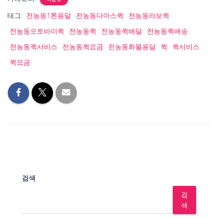
태그:
전농동1톤용달
전농동다마스퀵
전농동라보퀵
전농동오토바이퀵
전농동퀵
전농동퀵배달
전농동퀵배송
전농동퀵서비스
전농동퀵요금
전농동화물용달
퀵
퀵서비스
퀵요금
검색
검
색