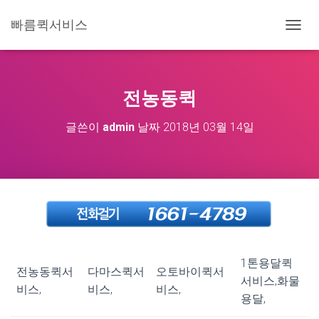
빠름퀵서비스
내
비
게
이
션
전농동퀵
토
글
글쓴이
admin
날짜
2018년 03월 14일
1톤용달퀵
전농동퀵서
다마스퀵서
오토바이퀵서
서비스,화물
비스,
비스,
비스,
용달,