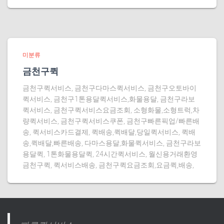
미분류
금천구퀵
금천구퀵서비스, 금천구다마스퀵서비스, 금천구오토바이
퀵서비스, 금천구1톤용달퀵서비스,화물용달, 금천구라보
퀵서비스, 금천구퀵서비스요금조회, 소형화물,소형트럭,차
량퀵서비스, 금천구퀵서비스쿠폰, 금천구빠른픽업/빠른배
송, 퀵서비스카드결제, 퀵배송,퀵배달,당일퀵서비스, 퀵배
송,퀵배달,빠른배송, 다마스용달,화물퀵서비스, 금천구라보
용달퀵, 1톤화물용달퀵, 24시간퀵서비스, 월신용거래환영
금천구퀵, 퀵서비스배송, 금천구퀵요금조회,요금퀵,배송,