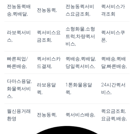
전농동퀵배
전농동퀵서비
퀵서비스가
전농동퀵,
송,퀵배달,
스요금조회,
격조회
소형화물,소형
라보퀵서비
퀵서비스요
퀵서비스쿠
트럭,차량퀵서
스,
금조회,
폰,
비스,
빠른픽업/
퀵서비스카
퀵배송,퀵배달,
퀵배송,퀵배
빠른배송,
드결제,
당일퀵서비스,
달,빠른배송,
다마스용달,
라보용달
1톤화물용달
24시간퀵서
화물퀵서비
퀵,
퀵,
비스,
스,
월신용거래
퀵요금조회,
전농동퀵,
퀵서비스배송,
환영
요금퀵,배송,