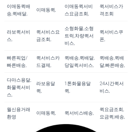
이매동퀵배
이매동퀵서비
퀵서비스가
이매동퀵,
송,퀵배달,
스요금조회,
격조회
소형화물,소형
라보퀵서비
퀵서비스요
퀵서비스쿠
트럭,차량퀵서
스,
금조회,
폰,
비스,
빠른픽업/
퀵서비스카
퀵배송,퀵배달,
퀵배송,퀵배
빠른배송,
드결제,
당일퀵서비스,
달,빠른배송,
다마스용달,
라보용달
1톤화물용달
24시간퀵서
화물퀵서비
퀵,
퀵,
비스,
스,
월신용거래
퀵요금조회,
이매동퀵,
퀵서비스배송,
환영
요금퀵,배송,