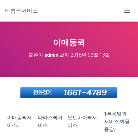
빠름퀵서비스
내
비
게
이
션
이매동퀵
토
글
글쓴이
admin
날짜
2018년 03월 13일
1톤용달퀵
이매동퀵서
다마스퀵서
오토바이퀵서
서비스,화물
비스,
비스,
비스,
용달,