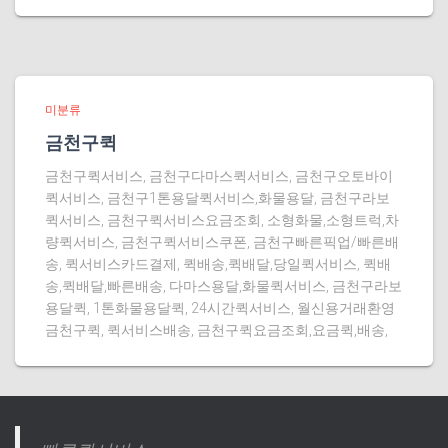
미분류
금천구퀵
금천구퀵서비스, 금천구다마스퀵서비스, 금천구오토바이
퀵서비스, 금천구1톤용달퀵서비스,화물용달, 금천구라보
퀵서비스, 금천구퀵서비스요금조회, 소형화물,소형트럭,차
량퀵서비스, 금천구퀵서비스쿠폰, 금천구빠른픽업/빠른배
송, 퀵서비스카드결제, 퀵배송,퀵배달,당일퀵서비스, 퀵배
송,퀵배달,빠른배송, 다마스용달,화물퀵서비스, 금천구라보
용달퀵, 1톤화물용달퀵, 24시간퀵서비스, 월신용거래환영
금천구퀵, 퀵서비스배송, 금천구퀵요금조회,요금퀵,배송,