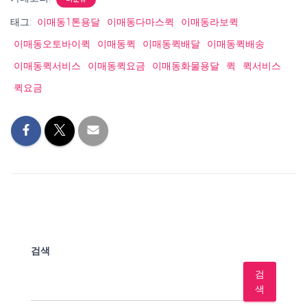
태그:
이매동1톤용달
이매동다마스퀵
이매동라보퀵
이매동오토바이퀵
이매동퀵
이매동퀵배달
이매동퀵배송
이매동퀵서비스
이매동퀵요금
이매동화물용달
퀵
퀵서비스
퀵요금
검색
검
색