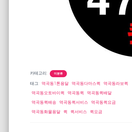
카테고리:
미분류
태그:
역곡동1톤용달
역곡동다마스퀵
역곡동라보퀵
역곡동오토바이퀵
역곡동퀵
역곡동퀵배달
역곡동퀵배송
역곡동퀵서비스
역곡동퀵요금
역곡동화물용달
퀵
퀵서비스
퀵요금