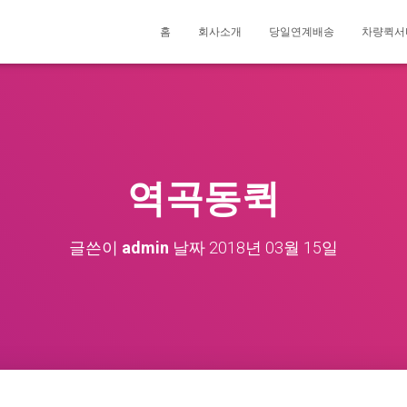
홈
회사소개
당일연계배송
차량퀵서
역곡동퀵
글쓴이
admin
날짜
2018년 03월 15일