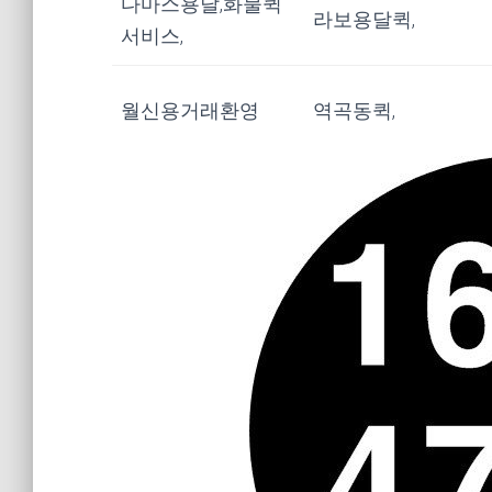
다마스용달,화물퀵
라보용달퀵,
서비스,
월신용거래환영
역곡동퀵,