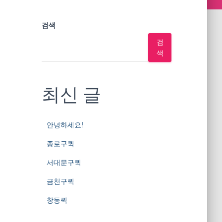
검색
검
색
최신 글
안녕하세요!
종로구퀵
서대문구퀵
금천구퀵
창동퀵