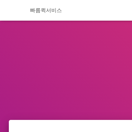
빠름퀵서비스