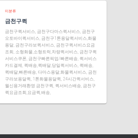
미분류
금천구퀵
금천구퀵서비스, 금천구다마스퀵서비스, 금천구
오토바이퀵서비스, 금천구1톤용달퀵서비스,화물
용달, 금천구라보퀵서비스, 금천구퀵서비스요금
조회, 소형화물,소형트럭,차량퀵서비스, 금천구퀵
서비스쿠폰, 금천구빠른픽업/빠른배송, 퀵서비스
카드결제, 퀵배송,퀵배달,당일퀵서비스, 퀵배송,
퀵배달,빠른배송, 다마스용달,화물퀵서비스, 금천
구라보용달퀵, 1톤화물용달퀵, 24시간퀵서비스,
월신용거래환영 금천구퀵, 퀵서비스배송, 금천구
퀵요금조회,요금퀵,배송,