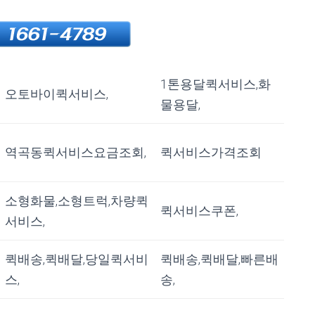
1톤용달퀵서비스,화
오토바이퀵서비스,
물용달,
역곡동퀵서비스요금조회,
퀵서비스가격조회
소형화물,소형트럭,차량퀵
퀵서비스쿠폰,
서비스,
퀵배송,퀵배달,당일퀵서비
퀵배송,퀵배달,빠른배
스,
송,