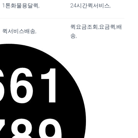
1톤화물용달퀵,
24시간퀵서비스,
퀵요금조회,요금퀵,배
퀵서비스배송,
송,