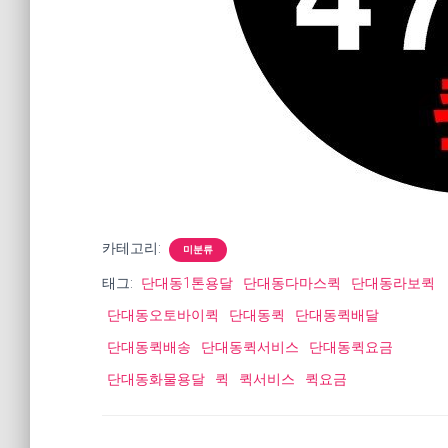
카테고리:
미분류
태그:
단대동1톤용달
단대동다마스퀵
단대동라보퀵
단대동오토바이퀵
단대동퀵
단대동퀵배달
단대동퀵배송
단대동퀵서비스
단대동퀵요금
단대동화물용달
퀵
퀵서비스
퀵요금