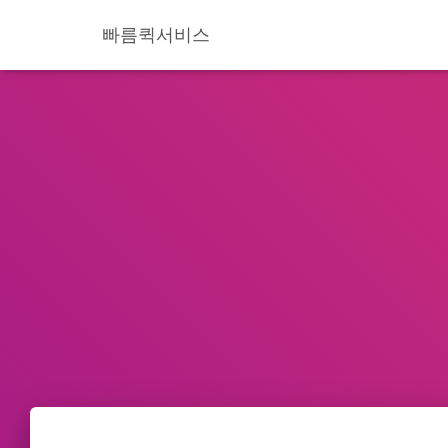
빠름퀵서비스