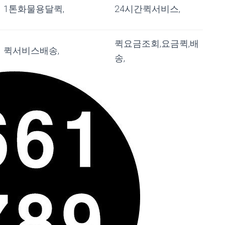
1톤화물용달퀵,
24시간퀵서비스,
퀵요금조회,요금퀵,배
퀵서비스배송,
송,