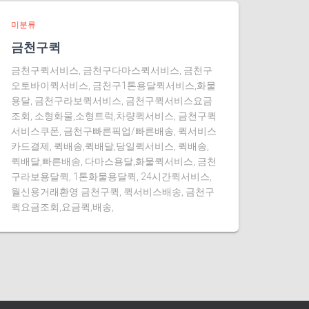
미분류
금천구퀵
금천구퀵서비스, 금천구다마스퀵서비스, 금천구
오토바이퀵서비스, 금천구1톤용달퀵서비스,화물
용달, 금천구라보퀵서비스, 금천구퀵서비스요금
조회, 소형화물,소형트럭,차량퀵서비스, 금천구퀵
서비스쿠폰, 금천구빠른픽업/빠른배송, 퀵서비스
카드결제, 퀵배송,퀵배달,당일퀵서비스, 퀵배송,
퀵배달,빠른배송, 다마스용달,화물퀵서비스, 금천
구라보용달퀵, 1톤화물용달퀵, 24시간퀵서비스,
월신용거래환영 금천구퀵, 퀵서비스배송, 금천구
퀵요금조회,요금퀵,배송,