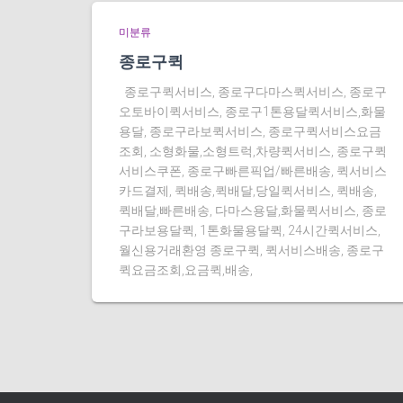
미분류
종로구퀵
종로구퀵서비스, 종로구다마스퀵서비스, 종로구
오토바이퀵서비스, 종로구1톤용달퀵서비스,화물
용달, 종로구라보퀵서비스, 종로구퀵서비스요금
조회, 소형화물,소형트럭,차량퀵서비스, 종로구퀵
서비스쿠폰, 종로구빠른픽업/빠른배송, 퀵서비스
카드결제, 퀵배송,퀵배달,당일퀵서비스, 퀵배송,
퀵배달,빠른배송, 다마스용달,화물퀵서비스, 종로
구라보용달퀵, 1톤화물용달퀵, 24시간퀵서비스,
월신용거래환영 종로구퀵, 퀵서비스배송, 종로구
퀵요금조회,요금퀵,배송,