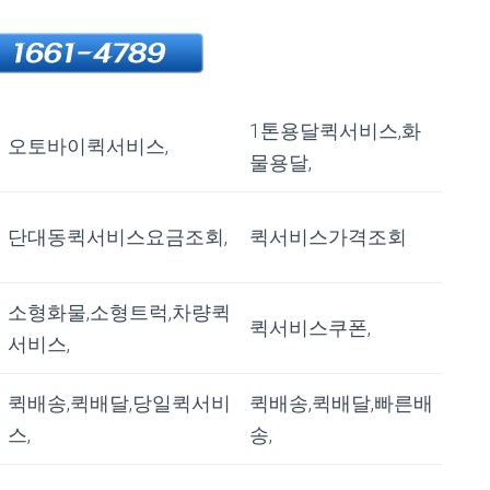
1톤용달퀵서비스,화
오토바이퀵서비스,
물용달,
단대동퀵서비스요금조회,
퀵서비스가격조회
소형화물,소형트럭,차량퀵
퀵서비스쿠폰,
서비스,
퀵배송,퀵배달,당일퀵서비
퀵배송,퀵배달,빠른배
스,
송,