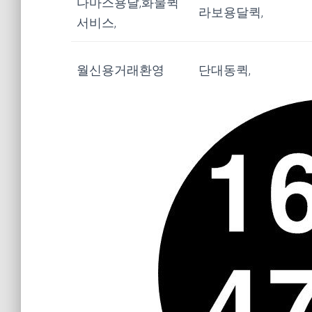
다마스용달,화물퀵
라보용달퀵,
서비스,
월신용거래환영
단대동퀵,