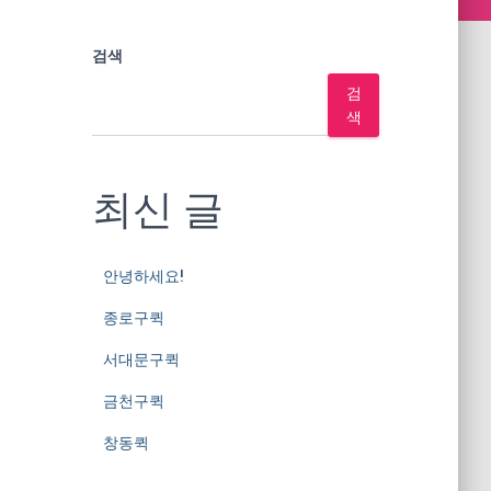
검색
검
색
최신 글
안녕하세요!
종로구퀵
서대문구퀵
금천구퀵
창동퀵