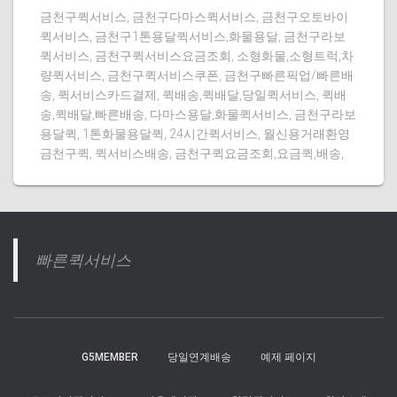
금천구퀵서비스, 금천구다마스퀵서비스, 금천구오토바이
퀵서비스, 금천구1톤용달퀵서비스,화물용달, 금천구라보
퀵서비스, 금천구퀵서비스요금조회, 소형화물,소형트럭,차
량퀵서비스, 금천구퀵서비스쿠폰, 금천구빠른픽업/빠른배
송, 퀵서비스카드결제, 퀵배송,퀵배달,당일퀵서비스, 퀵배
송,퀵배달,빠른배송, 다마스용달,화물퀵서비스, 금천구라보
용달퀵, 1톤화물용달퀵, 24시간퀵서비스, 월신용거래환영
금천구퀵, 퀵서비스배송, 금천구퀵요금조회,요금퀵,배송,
빠른퀵서비스
G5MEMBER
당일연계배송
예제 페이지