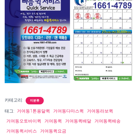
카테고리:
미분류
태그:
거여동1톤용달퀵
거여동다마스퀵
거여동라보퀵
거여동오토바이퀵
거여동퀵
거여동퀵배달
거여동퀵배송
거여동퀵서비스
거여동퀵요금