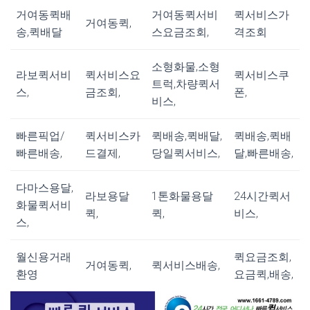
거여동퀵배
거여동퀵서비
퀵서비스가
거여동퀵,
송,퀵배달
스요금조회,
격조회
소형화물,소형
라보퀵서비
퀵서비스요
퀵서비스쿠
트럭,차량퀵서
스,
금조회,
폰,
비스,
빠른픽업/
퀵서비스카
퀵배송,퀵배달,
퀵배송,퀵배
빠른배송,
드결제,
당일퀵서비스,
달,빠른배송,
다마스용달,
라보용달
1톤화물용달
24시간퀵서
화물퀵서비
퀵,
퀵,
비스,
스,
월신용거래
퀵요금조회,
거여동퀵,
퀵서비스배송,
환영
요금퀵,배송,