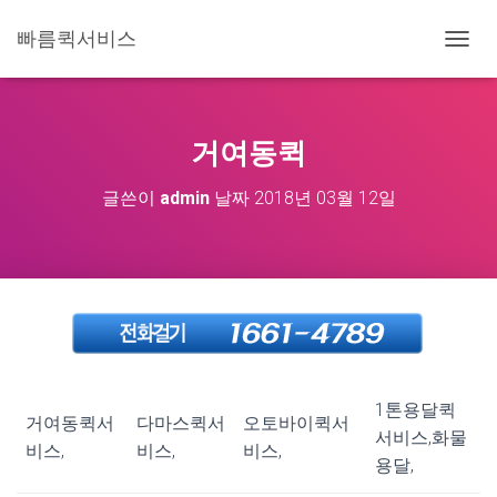
빠름퀵서비스
내
비
게
이
션
거여동퀵
토
글
글쓴이
admin
날짜
2018년 03월 12일
1톤용달퀵
거여동퀵서
다마스퀵서
오토바이퀵서
서비스,화물
비스,
비스,
비스,
용달,