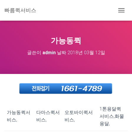
빠름퀵서비스
내
비
게
이
션
가능동퀵
토
글
글쓴이
admin
날짜
2018년 03월 12일
1톤용달퀵
가능동퀵서
다마스퀵서
오토바이퀵서
서비스,화물
비스,
비스,
비스,
용달,