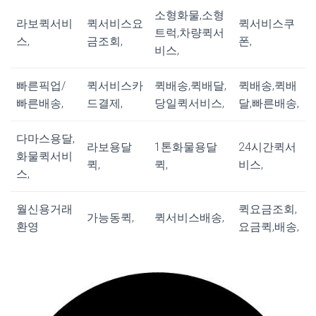
소형화물,소형
라보퀵서비
퀵서비스요
퀵서비스쿠
트럭,차량퀵서
스,
금조회,
폰,
비스,
빠른픽업/
퀵서비스카
퀵배송,퀵배달,
퀵배송,퀵배
빠른배송,
드결제,
당일퀵서비스,
달,빠른배송,
다마스용달,
라보용달
1톤화물용달
24시간퀵서
화물퀵서비
퀵,
퀵,
비스,
스,
월신용거래
퀵요금조회,
가능동퀵,
퀵서비스배송,
환영
요금퀵,배송,