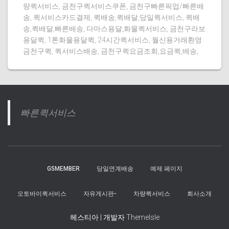
량퀵서비스, 금천구퀵서비스쿠폰, 금천구빠른픽업/빠른배
송, 퀵서비스카드결제, 퀵배송,퀵배달,당일퀵서비스, 퀵배
송,퀵배달,빠른배송, 다마스용달,화물퀵서비스, 금천구라보
용달퀵, 1톤화물용달퀵, 24시간퀵서비스, 월신용거래환영
금천구퀵, 퀵서비스배송, 금천구퀵요금조회,요금퀵,배송,
빠른퀵서비스
G5MEMBER
당일연계배송
예제 페이지
오토바이퀵서비스
자유게시판-
차량퀵서비스
회사소개
헤스티아 | 개발자
ThemeIsle