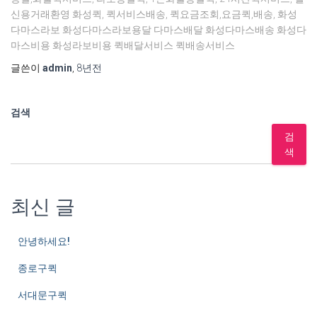
신용거래환영 화성퀵, 퀵서비스배송, 퀵요금조회,요금퀵,배송, 화성
다마스라보 화성다마스라보용달 다마스배달 화성다마스배송 화성다
마스비용 화성라보비용 퀵배달서비스 퀵배송서비스
글쓴이
admin
,
8년
전
검색
검
색
최신 글
안녕하세요!
종로구퀵
서대문구퀵