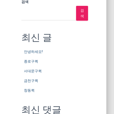
검색
검
색
최신 글
안녕하세요!
종로구퀵
서대문구퀵
금천구퀵
창동퀵
최신 댓글