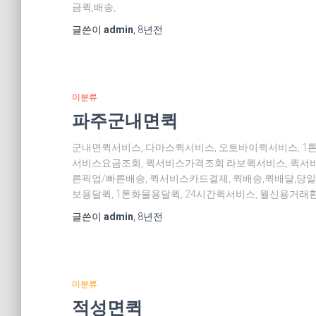
금퀵,배송,
글쓴이
admin
,
8년
전
미분류
파주군내면퀵
군내면퀵서비스, 다마스퀵서비스, 오토바이퀵서비스, 1
서비스요금조회, 퀵서비스가격조회 라보퀵서비스, 퀵서비
른픽업/빠른배송, 퀵서비스카드결제, 퀵배송,퀵배달,당일
보용달퀵, 1톤화물용달퀵, 24시간퀵서비스, 월신용거래환
글쓴이
admin
,
8년
전
미분류
적성면퀵