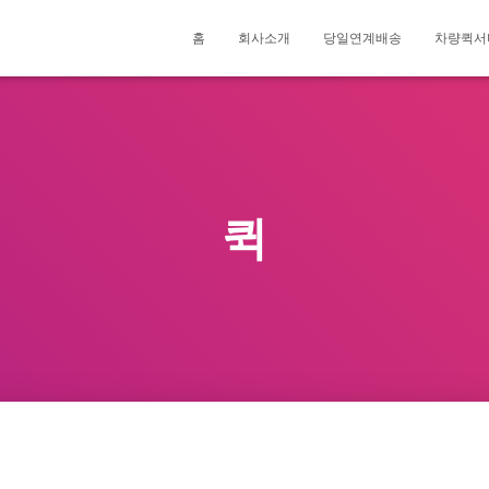
홈
회사소개
당일연계배송
차량퀵서
퀵