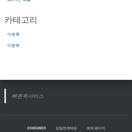
카테고리
미분류
미분류
빠른퀵서비스
G5MEMBER
당일연계배송
예제 페이지