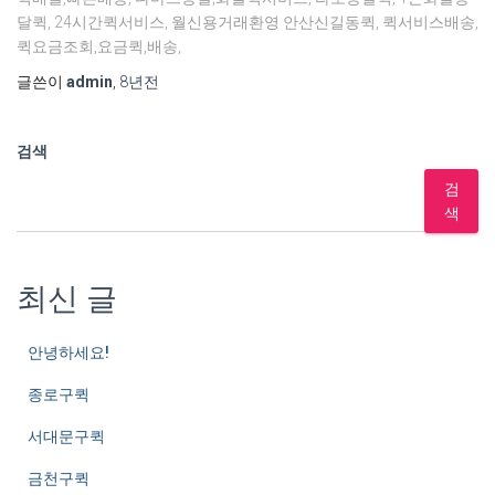
달퀵, 24시간퀵서비스, 월신용거래환영 안산신길동퀵, 퀵서비스배송,
퀵요금조회,요금퀵,배송,
글쓴이
admin
,
8년
전
검색
검
색
최신 글
안녕하세요!
종로구퀵
서대문구퀵
금천구퀵