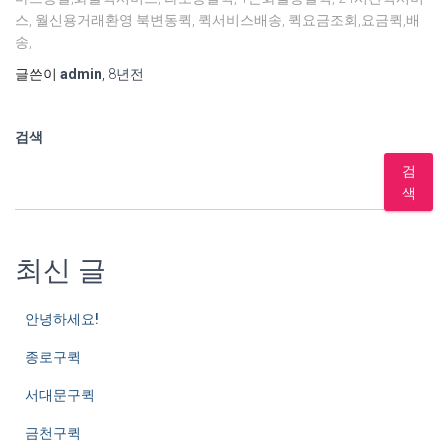
스, 월신용거래환영 북변동퀵, 퀵서비스배송, 퀵요금조회,요금퀵,배
송,
글쓴이
admin
,
8년
전
검색
검
색
최신 글
안녕하세요!
종로구퀵
서대문구퀵
금천구퀵