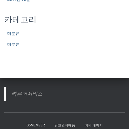
카테고리
미분류
미분류
빠른퀵서비스
G5MEMBER
당일연계배송
예제 페이지