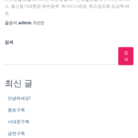
스, 월신용거래환영 북변동퀵, 퀵서비스배송, 퀵요금조회,요금퀵,배
송,
글쓴이
admin
,
8년
전
검색
검
색
최신 글
안녕하세요!
종로구퀵
서대문구퀵
금천구퀵