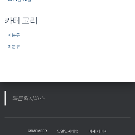
카테고리
미분류
미분류
빠른퀵서비스
G5MEMBER
당일연계배송
예제 페이지