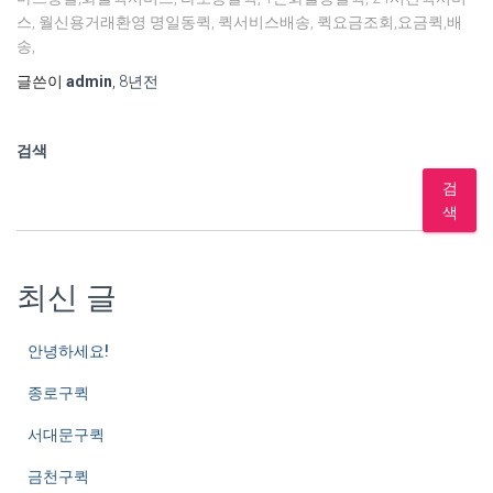
스, 월신용거래환영 명일동퀵, 퀵서비스배송, 퀵요금조회,요금퀵,배
송,
글쓴이
admin
,
8년
전
검색
검
색
최신 글
안녕하세요!
종로구퀵
서대문구퀵
금천구퀵