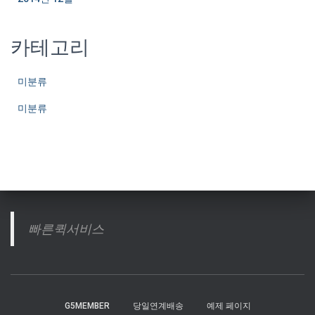
카테고리
미분류
미분류
빠른퀵서비스
G5MEMBER
당일연계배송
예제 페이지