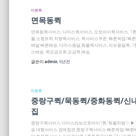
미분류
면목동퀵
면목동퀵서비스, 다마스퀵서비스, 오토바이퀵서비스, 1
물,소형트럭,차량퀵서비스, 퀵서비스쿠폰, 빠른픽업/빠른
배달,빠른배송, 다마스용달,화물퀵서비스, 라보용달퀵, 
스배송, 퀵요금조회,요금퀵,배송,
글쓴이
admin
,
8년
전
미분류
중랑구퀵/묵동퀵/중화동퀵/신
집
중랑구퀵서비스 다마스라보오토바이1톤/화물차량 ▷▶166
송 대행서비스 경매참관 중랑구퀵서비스 빠른픽업/빠른배송 