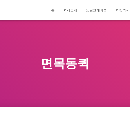
홈
회사소개
당일연계배송
차량퀵서
면목동퀵