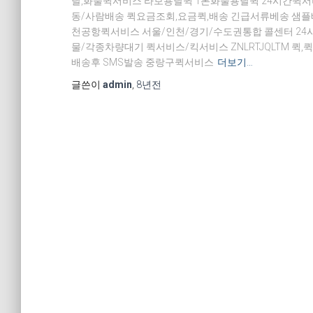
달,화물퀵서비스 라보용달퀵 1톤화물용달퀵 24시간퀵서비스
동/사람배송 퀵요금조회,요금퀵,배송 긴급서류베송 샘
천공항퀵서비스 서울/인천/경기/수도권통합 콜센터 24시간
물/각종차량대기 퀵서비스/킥서비스 ZNLRTJQLTM 퀵,퀵서
배송후 SMS발송 중랑구퀵서비스
더보기…
글쓴이
admin
,
8년
전