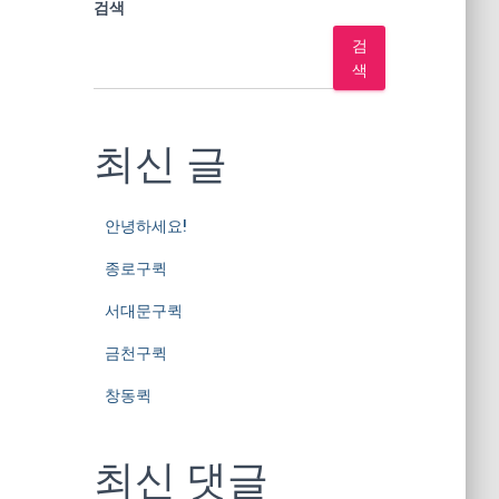
검색
검
색
최신 글
안녕하세요!
종로구퀵
서대문구퀵
금천구퀵
창동퀵
최신 댓글