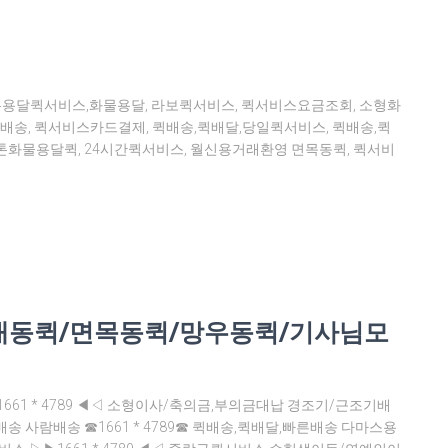
톤용달퀵서비스,화물용달, 라보퀵서비스, 퀵서비스요금조회, 소형화
배송, 퀵서비스카드결제, 퀵배송,퀵배달,당일퀵서비스, 퀵배송,퀵
1톤화물용달퀵, 24시간퀵서비스, 월신용거래환영 면목동퀵, 퀵서비
내동퀵/면목동퀵/망우동퀵/기사님모
1 * 4789 ◀◁ 소형이사/축의금,부의금대납 경조기/근조기배
사람배송 ☎1661 * 4789☎ 퀵배송,퀵배달,빠른배송 다마스용