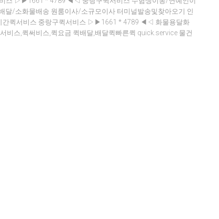
 ▷▶1661 * 4789 ◀◁ 중랑구퀵서비스 수험생이동/연예인이
플배달/소화물배송 원룸이사/소규모이사 터미널발송및찾아오기 인
퀵서비스 중랑구퀵서비스 ▷▶1661 * 4789 ◀◁ 화물용달화
비스,퀵써비스,퀵요금 퀵배달,배달퀵빠른퀵 quick.service 물건