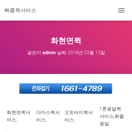
빠름퀵서비스
내
비
게
이
션
화현면퀵
토
글
글쓴이
admin
날짜
2018년 03월 13일
1톤용달퀵
화현면퀵서
다마스퀵서
오토바이퀵서
서비스,화물
비스,
비스,
비스,
용달,