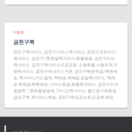
미분류
금천구퀵
금천구퀵서비스, 금천구다마스퀵서비스, 금천구오토바이
퀵서비스, 금천구1톤용달퀵서비스,화물용달, 금천구라보
퀵서비스, 금천구퀵서비스요금조회, 소형화물,소형트럭,차
량퀵서비스, 금천구퀵서비스쿠폰, 금천구빠른픽업/빠른배
송, 퀵서비스카드결제, 퀵배송,퀵배달,당일퀵서비스, 퀵배
송,퀵배달,빠른배송, 다마스용달,화물퀵서비스, 금천구라보
용달퀵, 1톤화물용달퀵, 24시간퀵서비스, 월신용거래환영
금천구퀵, 퀵서비스배송, 금천구퀵요금조회,요금퀵,배송,