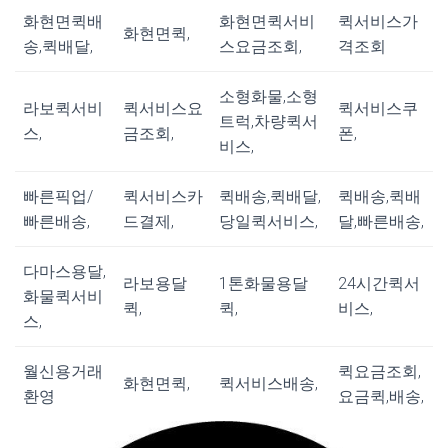
화현면퀵배
화현면퀵서비
퀵서비스가
화현면퀵,
송,퀵배달,
스요금조회,
격조회
소형화물,소형
라보퀵서비
퀵서비스요
퀵서비스쿠
트럭,차량퀵서
스,
금조회,
폰,
비스,
빠른픽업/
퀵서비스카
퀵배송,퀵배달,
퀵배송,퀵배
빠른배송,
드결제,
당일퀵서비스,
달,빠른배송,
다마스용달,
라보용달
1톤화물용달
24시간퀵서
화물퀵서비
퀵,
퀵,
비스,
스,
월신용거래
퀵요금조회,
화현면퀵,
퀵서비스배송,
환영
요금퀵,배송,