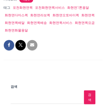
태그:
포천화현면퀵
포천화현면퀵서비스
화현면1톤용달
화현면다마스퀵
화현면라보퀵
화현면오토바이퀵
화현면퀵
화현면퀵배달
화현면퀵배송
화현면퀵서비스
화현면퀵요금
화현면화물용달
검색
검
색