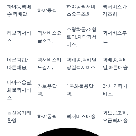
하야동퀵배
하야동퀵서비
퀵서비스가
하야동퀵,
송,퀵배달,
스요금조회,
격조회
소형화물,소형
라보퀵서비
퀵서비스요
퀵서비스쿠
트럭,차량퀵서
스,
금조회,
폰,
비스,
빠른픽업/
퀵서비스카
퀵배송,퀵배달,
퀵배송,퀵배
빠른배송,
드결제,
당일퀵서비스,
달,빠른배송,
다마스용달,
라보용달
1톤화물용달
24시간퀵서
화물퀵서비
퀵,
퀵,
비스,
스,
월신용거래
퀵요금조회,
하야동퀵,
퀵서비스배송,
환영
요금퀵,배송,