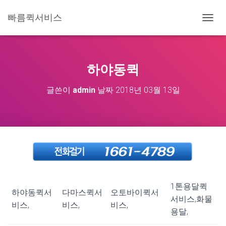
빠름퀵서비스
내
비
게
이
션
하야동퀵
토
글
글쓴이
admin
날짜
2018년 03월 13일
1톤용달퀵
하야동퀵서
다마스퀵서
오토바이퀵서
서비스,화물
비스,
비스,
비스,
용달,