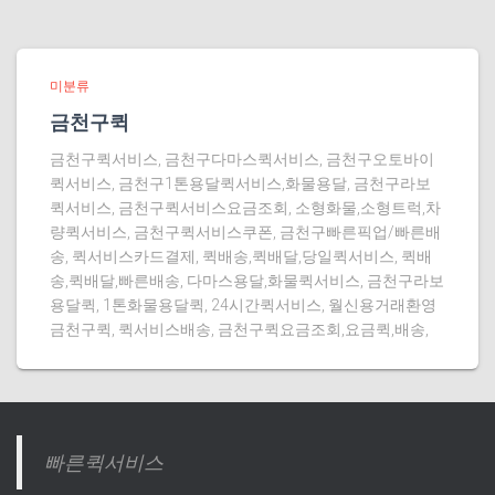
미분류
금천구퀵
금천구퀵서비스, 금천구다마스퀵서비스, 금천구오토바이
퀵서비스, 금천구1톤용달퀵서비스,화물용달, 금천구라보
퀵서비스, 금천구퀵서비스요금조회, 소형화물,소형트럭,차
량퀵서비스, 금천구퀵서비스쿠폰, 금천구빠른픽업/빠른배
송, 퀵서비스카드결제, 퀵배송,퀵배달,당일퀵서비스, 퀵배
송,퀵배달,빠른배송, 다마스용달,화물퀵서비스, 금천구라보
용달퀵, 1톤화물용달퀵, 24시간퀵서비스, 월신용거래환영
금천구퀵, 퀵서비스배송, 금천구퀵요금조회,요금퀵,배송,
빠른퀵서비스