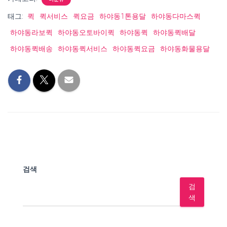
태그:
퀵
퀵서비스
퀵요금
하야동1톤용달
하야동다마스퀵
하야동라보퀵
하야동오토바이퀵
하야동퀵
하야동퀵배달
하야동퀵배송
하야동퀵서비스
하야동퀵요금
하야동화물용달
검색
검
색