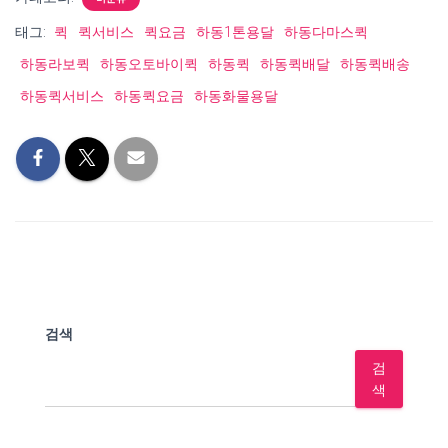
태그:
퀵
퀵서비스
퀵요금
하동1톤용달
하동다마스퀵
하동라보퀵
하동오토바이퀵
하동퀵
하동퀵배달
하동퀵배송
하동퀵서비스
하동퀵요금
하동화물용달
검색
검
색