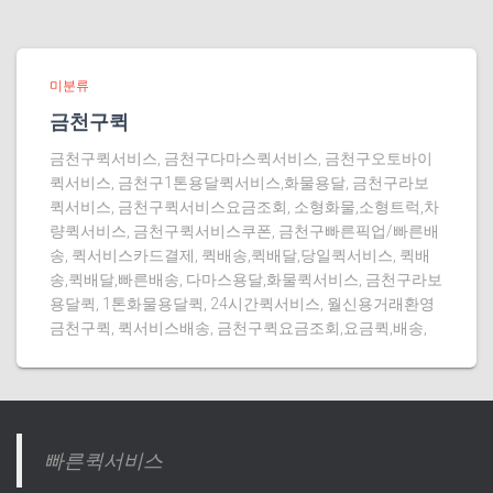
미분류
금천구퀵
금천구퀵서비스, 금천구다마스퀵서비스, 금천구오토바이
퀵서비스, 금천구1톤용달퀵서비스,화물용달, 금천구라보
퀵서비스, 금천구퀵서비스요금조회, 소형화물,소형트럭,차
량퀵서비스, 금천구퀵서비스쿠폰, 금천구빠른픽업/빠른배
송, 퀵서비스카드결제, 퀵배송,퀵배달,당일퀵서비스, 퀵배
송,퀵배달,빠른배송, 다마스용달,화물퀵서비스, 금천구라보
용달퀵, 1톤화물용달퀵, 24시간퀵서비스, 월신용거래환영
금천구퀵, 퀵서비스배송, 금천구퀵요금조회,요금퀵,배송,
빠른퀵서비스