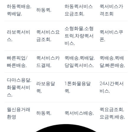
하동퀵배송,
하동퀵서비스
퀵서비스가
하동퀵,
퀵배달,
요금조회,
격조회
소형화물,소형
라보퀵서비
퀵서비스요
퀵서비스쿠
트럭,차량퀵서
스,
금조회,
폰,
비스,
빠른픽업/
퀵서비스카
퀵배송,퀵배달,
퀵배송,퀵배
빠른배송,
드결제,
당일퀵서비스,
달,빠른배송,
다마스용달,
라보용달
1톤화물용달
24시간퀵서
화물퀵서비
퀵,
퀵,
비스,
스,
월신용거래
퀵요금조회,
하동퀵,
퀵서비스배송,
환영
요금퀵,배송,