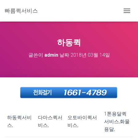
빠름퀵서비스
내
비
게
이
션
하동퀵
토
글
글쓴이
admin
날짜
2018년 03월 14일
1톤용달퀵
하동퀵서비
다마스퀵서
오토바이퀵서
서비스,화물
스,
비스,
비스,
용달,