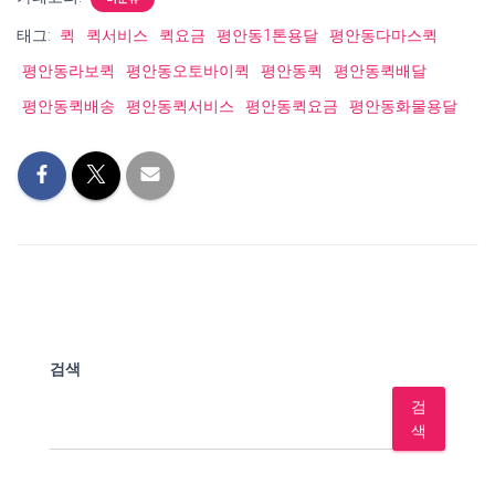
태그:
퀵
퀵서비스
퀵요금
평안동1톤용달
평안동다마스퀵
평안동라보퀵
평안동오토바이퀵
평안동퀵
평안동퀵배달
평안동퀵배송
평안동퀵서비스
평안동퀵요금
평안동화물용달
검색
검
색