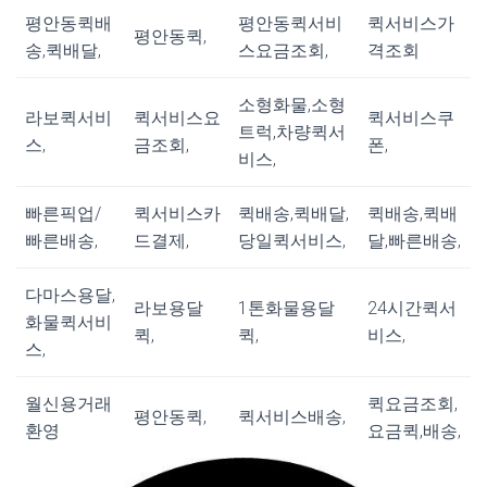
평안동퀵배
평안동퀵서비
퀵서비스가
평안동퀵,
송,퀵배달,
스요금조회,
격조회
소형화물,소형
라보퀵서비
퀵서비스요
퀵서비스쿠
트럭,차량퀵서
스,
금조회,
폰,
비스,
빠른픽업/
퀵서비스카
퀵배송,퀵배달,
퀵배송,퀵배
빠른배송,
드결제,
당일퀵서비스,
달,빠른배송,
다마스용달,
라보용달
1톤화물용달
24시간퀵서
화물퀵서비
퀵,
퀵,
비스,
스,
월신용거래
퀵요금조회,
평안동퀵,
퀵서비스배송,
환영
요금퀵,배송,