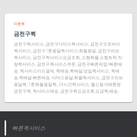
미분류
금천구퀵
금천구퀵서비스, 금천구다마스퀵서비스, 금천구오토바이
퀵서비스, 금천구1톤용달퀵서비스,화물용달, 금천구라보
퀵서비스, 금천구퀵서비스요금조회, 소형화물,소형트럭,차
량퀵서비스, 금천구퀵서비스쿠폰, 금천구빠른픽업/빠른배
송, 퀵서비스카드결제, 퀵배송,퀵배달,당일퀵서비스, 퀵배
송,퀵배달,빠른배송, 다마스용달,화물퀵서비스, 금천구라보
용달퀵, 1톤화물용달퀵, 24시간퀵서비스, 월신용거래환영
금천구퀵, 퀵서비스배송, 금천구퀵요금조회,요금퀵,배송,
빠른퀵서비스