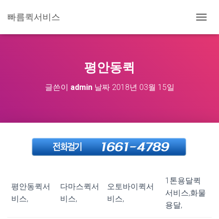
빠름퀵서비스
내
비
게
이
션
평안동퀵
토
글
글쓴이
admin
날짜
2018년 03월 15일
1톤용달퀵
평안동퀵서
다마스퀵서
오토바이퀵서
서비스,화물
비스,
비스,
비스,
용달,