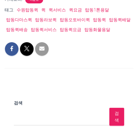
태그:
수원탑동퀵
퀵
퀵서비스
퀵요금
탑동1톤용달
탑동다마스퀵
탑동라보퀵
탑동오토바이퀵
탑동퀵
탑동퀵배달
탑동퀵배송
탑동퀵서비스
탑동퀵요금
탑동화물용달
검색
검
색