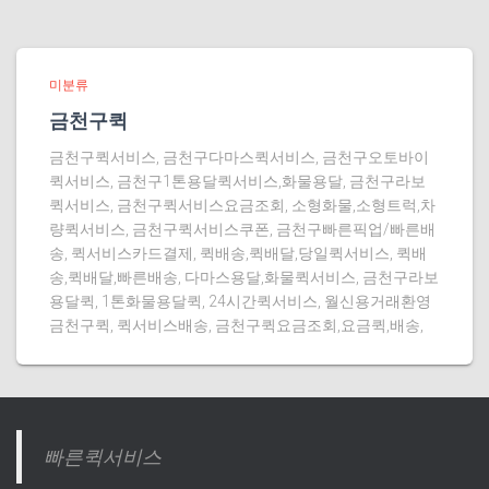
미분류
금천구퀵
금천구퀵서비스, 금천구다마스퀵서비스, 금천구오토바이
퀵서비스, 금천구1톤용달퀵서비스,화물용달, 금천구라보
퀵서비스, 금천구퀵서비스요금조회, 소형화물,소형트럭,차
량퀵서비스, 금천구퀵서비스쿠폰, 금천구빠른픽업/빠른배
송, 퀵서비스카드결제, 퀵배송,퀵배달,당일퀵서비스, 퀵배
송,퀵배달,빠른배송, 다마스용달,화물퀵서비스, 금천구라보
용달퀵, 1톤화물용달퀵, 24시간퀵서비스, 월신용거래환영
금천구퀵, 퀵서비스배송, 금천구퀵요금조회,요금퀵,배송,
빠른퀵서비스