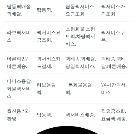
탑동퀵배송,
탑동퀵서비스
퀵서비스가
탑동퀵,
퀵배달,
요금조회,
격조회
소형화물,소형
라보퀵서비
퀵서비스요
퀵서비스쿠
트럭,차량퀵서
스,
금조회,
폰,
비스,
빠른픽업/
퀵서비스카
퀵배송,퀵배달,
퀵배송,퀵배
빠른배송,
드결제,
당일퀵서비스,
달,빠른배송,
다마스용달,
라보용달
1톤화물용달
24시간퀵서
화물퀵서비
퀵,
퀵,
비스,
스,
월신용거래
퀵요금조회,
탑동퀵,
퀵서비스배송,
환영
요금퀵,배송,