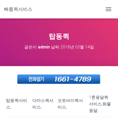
빠름퀵서비스
내
비
게
이
션
탑동퀵
토
글
글쓴이
admin
날짜
2018년 03월 14일
1톤용달퀵
탑동퀵서비
다마스퀵서
오토바이퀵서
서비스,화물
스,
비스,
비스,
용달,