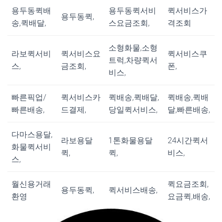
용두동퀵배
용두동퀵서비
퀵서비스가
용두동퀵,
송,퀵배달,
스요금조회,
격조회
소형화물,소형
라보퀵서비
퀵서비스요
퀵서비스쿠
트럭,차량퀵서
스,
금조회,
폰,
비스,
빠른픽업/
퀵서비스카
퀵배송,퀵배달,
퀵배송,퀵배
빠른배송,
드결제,
당일퀵서비스,
달,빠른배송,
다마스용달,
라보용달
1톤화물용달
24시간퀵서
화물퀵서비
퀵,
퀵,
비스,
스,
월신용거래
퀵요금조회,
용두동퀵,
퀵서비스배송,
환영
요금퀵,배송,