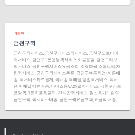
미분류
금천구퀵
금천구퀵서비스, 금천구다마스퀵서비스, 금천구오토바이
퀵서비스, 금천구1톤용달퀵서비스,화물용달, 금천구라보
퀵서비스, 금천구퀵서비스요금조회, 소형화물,소형트럭,차
량퀵서비스, 금천구퀵서비스쿠폰, 금천구빠른픽업/빠른배
송, 퀵서비스카드결제, 퀵배송,퀵배달,당일퀵서비스, 퀵배
송,퀵배달,빠른배송, 다마스용달,화물퀵서비스, 금천구라보
용달퀵, 1톤화물용달퀵, 24시간퀵서비스, 월신용거래환영
금천구퀵, 퀵서비스배송, 금천구퀵요금조회,요금퀵,배송,