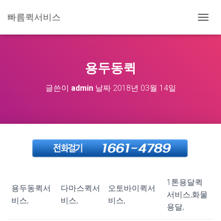
빠름퀵서비스
내
비
게
이
션
용두동퀵
토
글
글쓴이
admin
날짜
2018년 03월 14일
1톤용달퀵
용두동퀵서
다마스퀵서
오토바이퀵서
서비스,화물
비스,
비스,
비스,
용달,