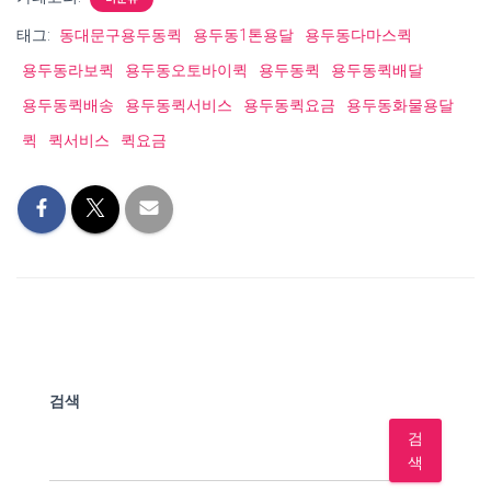
태그:
동대문구용두동퀵
용두동1톤용달
용두동다마스퀵
용두동라보퀵
용두동오토바이퀵
용두동퀵
용두동퀵배달
용두동퀵배송
용두동퀵서비스
용두동퀵요금
용두동화물용달
퀵
퀵서비스
퀵요금
검색
검
색