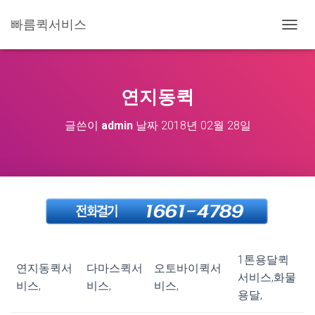
빠름퀵서비스
내
비
게
이
션
연지동퀵
토
글
글쓴이
admin
날짜
2018년 02월 28일
1톤용달퀵
연지동퀵서
다마스퀵서
오토바이퀵서
서비스,화물
비스,
비스,
비스,
용달,