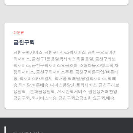
미분류
금천구퀵
금천구퀵서비스, 금천구다마스퀵서비스, 금천구오토바이
퀵서비스, 금천구1톤용달퀵서비스,화물용달, 금천구라보
퀵서비스, 금천구퀵서비스요금조회, 소형화물,소형트럭,차
량퀵서비스, 금천구퀵서비스쿠폰, 금천구빠른픽업/빠른배
송, 퀵서비스카드결제, 퀵배송,퀵배달,당일퀵서비스, 퀵배
송,퀵배달,빠른배송, 다마스용달,화물퀵서비스, 금천구라보
용달퀵, 1톤화물용달퀵, 24시간퀵서비스, 월신용거래환영
금천구퀵, 퀵서비스배송, 금천구퀵요금조회,요금퀵,배송,