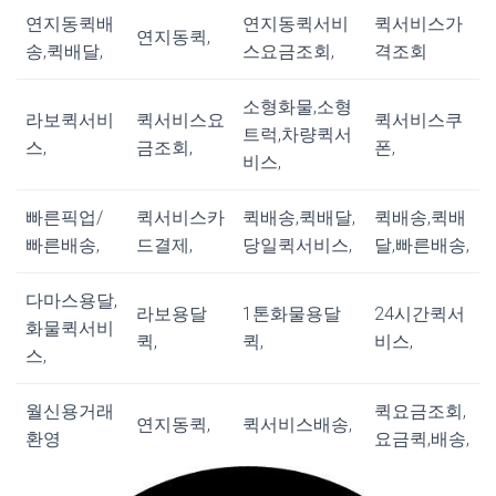
연지동퀵배
연지동퀵서비
퀵서비스가
연지동퀵,
송,퀵배달,
스요금조회,
격조회
소형화물,소형
라보퀵서비
퀵서비스요
퀵서비스쿠
트럭,차량퀵서
스,
금조회,
폰,
비스,
빠른픽업/
퀵서비스카
퀵배송,퀵배달,
퀵배송,퀵배
빠른배송,
드결제,
당일퀵서비스,
달,빠른배송,
다마스용달,
라보용달
1톤화물용달
24시간퀵서
화물퀵서비
퀵,
퀵,
비스,
스,
월신용거래
퀵요금조회,
연지동퀵,
퀵서비스배송,
환영
요금퀵,배송,