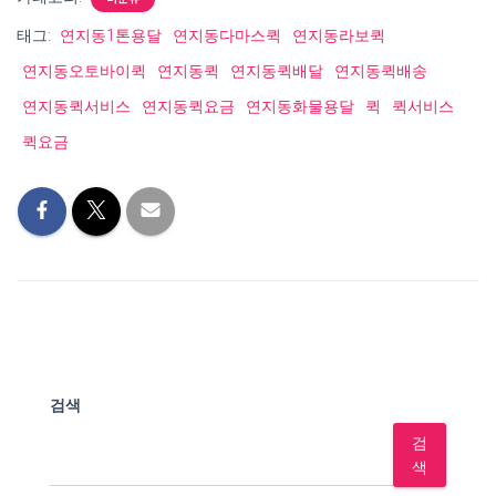
태그:
연지동1톤용달
연지동다마스퀵
연지동라보퀵
연지동오토바이퀵
연지동퀵
연지동퀵배달
연지동퀵배송
연지동퀵서비스
연지동퀵요금
연지동화물용달
퀵
퀵서비스
퀵요금
검색
검
색