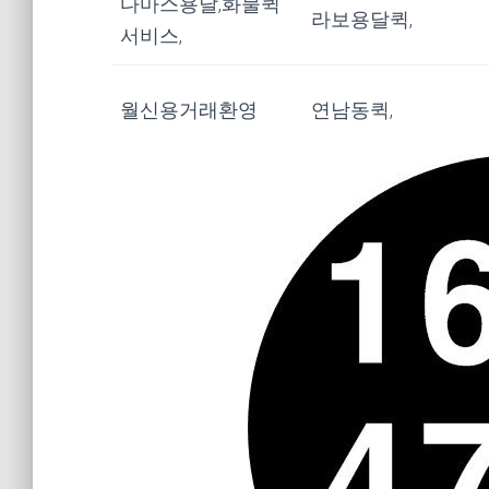
다마스용달,화물퀵
라보용달퀵,
서비스,
월신용거래환영
연남동퀵,