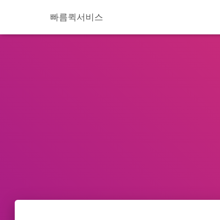
빠름퀵서비스