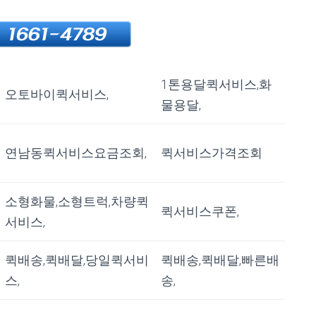
1톤용달퀵서비스,화
오토바이퀵서비스,
물용달,
연남동퀵서비스요금조회,
퀵서비스가격조회
소형화물,소형트럭,차량퀵
퀵서비스쿠폰,
서비스,
퀵배송,퀵배달,당일퀵서비
퀵배송,퀵배달,빠른배
스,
송,