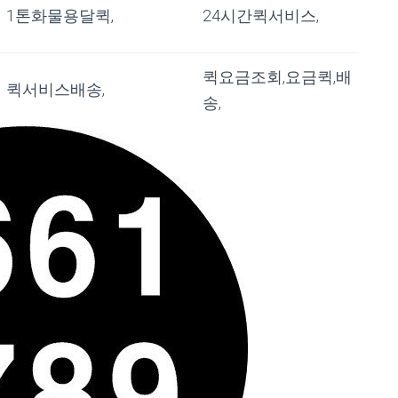
1톤화물용달퀵,
24시간퀵서비스,
퀵요금조회,요금퀵,배
퀵서비스배송,
송,