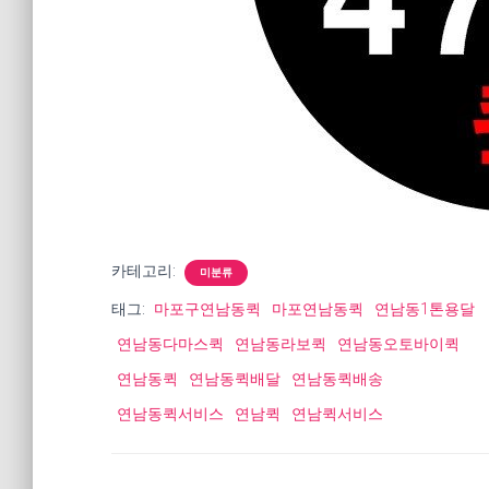
카테고리:
미분류
태그:
마포구연남동퀵
마포연남동퀵
연남동1톤용달
연남동다마스퀵
연남동라보퀵
연남동오토바이퀵
연남동퀵
연남동퀵배달
연남동퀵배송
연남동퀵서비스
연남퀵
연남퀵서비스