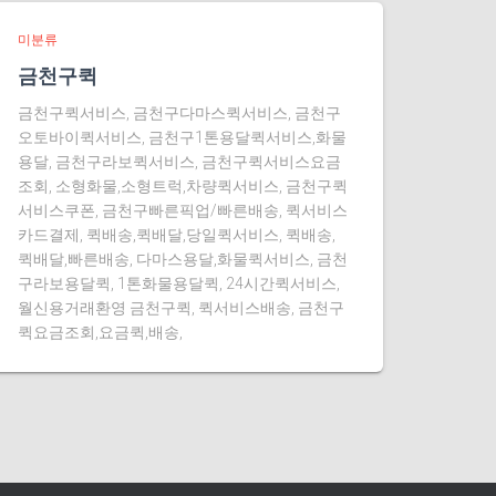
미분류
금천구퀵
금천구퀵서비스, 금천구다마스퀵서비스, 금천구
오토바이퀵서비스, 금천구1톤용달퀵서비스,화물
용달, 금천구라보퀵서비스, 금천구퀵서비스요금
조회, 소형화물,소형트럭,차량퀵서비스, 금천구퀵
서비스쿠폰, 금천구빠른픽업/빠른배송, 퀵서비스
카드결제, 퀵배송,퀵배달,당일퀵서비스, 퀵배송,
퀵배달,빠른배송, 다마스용달,화물퀵서비스, 금천
구라보용달퀵, 1톤화물용달퀵, 24시간퀵서비스,
월신용거래환영 금천구퀵, 퀵서비스배송, 금천구
퀵요금조회,요금퀵,배송,