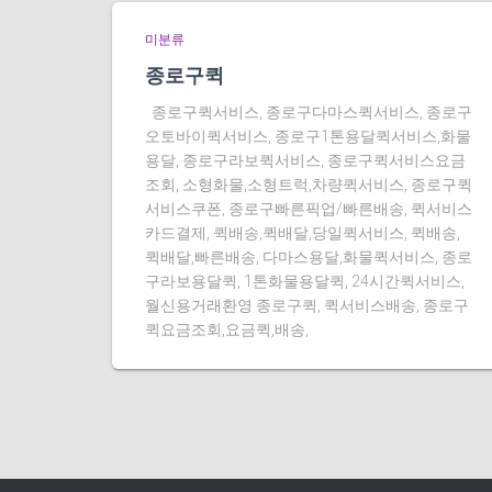
미분류
종로구퀵
종로구퀵서비스, 종로구다마스퀵서비스, 종로구
오토바이퀵서비스, 종로구1톤용달퀵서비스,화물
용달, 종로구라보퀵서비스, 종로구퀵서비스요금
조회, 소형화물,소형트럭,차량퀵서비스, 종로구퀵
서비스쿠폰, 종로구빠른픽업/빠른배송, 퀵서비스
카드결제, 퀵배송,퀵배달,당일퀵서비스, 퀵배송,
퀵배달,빠른배송, 다마스용달,화물퀵서비스, 종로
구라보용달퀵, 1톤화물용달퀵, 24시간퀵서비스,
월신용거래환영 종로구퀵, 퀵서비스배송, 종로구
퀵요금조회,요금퀵,배송,