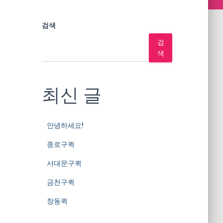
검색
검
색
최신 글
안녕하세요!
종로구퀵
서대문구퀵
금천구퀵
창동퀵