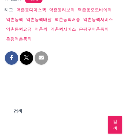
태그:
역촌동다마스퀵
역촌동라보퀵
역촌동오토바이퀵
역촌동퀵
역촌동퀵배달
역촌동퀵배송
역촌동퀵서비스
역촌동퀵요금
역촌퀵
역촌퀵서비스
은평구역촌동퀵
은평역촌동퀵
검색
검
색