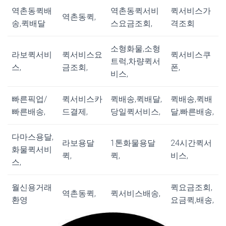
역촌동퀵배
역촌동퀵서비
퀵서비스가
역촌동퀵,
송,퀵배달
스요금조회,
격조회
소형화물,소형
라보퀵서비
퀵서비스요
퀵서비스쿠
트럭,차량퀵서
스,
금조회,
폰,
비스,
빠른픽업/
퀵서비스카
퀵배송,퀵배달,
퀵배송,퀵배
빠른배송,
드결제,
당일퀵서비스,
달,빠른배송,
다마스용달,
라보용달
1톤화물용달
24시간퀵서
화물퀵서비
퀵,
퀵,
비스,
스,
월신용거래
퀵요금조회,
역촌동퀵,
퀵서비스배송,
환영
요금퀵,배송,