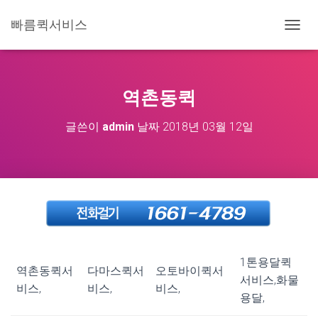
빠름퀵서비스
내
비
게
이
션
역촌동퀵
토
글
글쓴이
admin
날짜
2018년 03월 12일
1톤용달퀵
역촌동퀵서
다마스퀵서
오토바이퀵서
서비스,화물
비스,
비스,
비스,
용달,