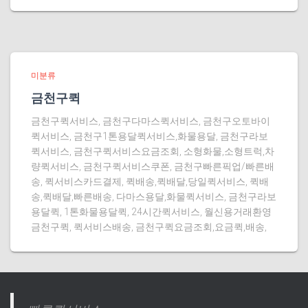
미분류
금천구퀵
금천구퀵서비스, 금천구다마스퀵서비스, 금천구오토바이
퀵서비스, 금천구1톤용달퀵서비스,화물용달, 금천구라보
퀵서비스, 금천구퀵서비스요금조회, 소형화물,소형트럭,차
량퀵서비스, 금천구퀵서비스쿠폰, 금천구빠른픽업/빠른배
송, 퀵서비스카드결제, 퀵배송,퀵배달,당일퀵서비스, 퀵배
송,퀵배달,빠른배송, 다마스용달,화물퀵서비스, 금천구라보
용달퀵, 1톤화물용달퀵, 24시간퀵서비스, 월신용거래환영
금천구퀵, 퀵서비스배송, 금천구퀵요금조회,요금퀵,배송,