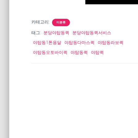
카테고리:
미분류
태그:
분당야탑동퀵
분당야탑동퀵서비스
야탑동1톤용달
야탑동다마스퀵
야탑동라보퀵
야탑동오토바이퀵
야탑동퀵
야탑퀵