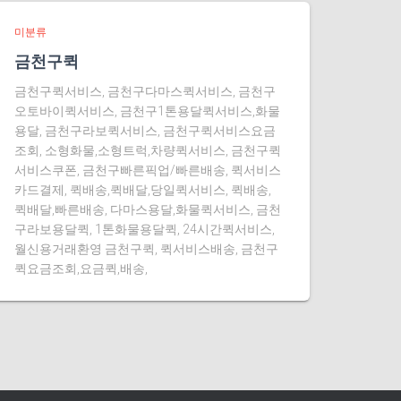
미분류
금천구퀵
금천구퀵서비스, 금천구다마스퀵서비스, 금천구
오토바이퀵서비스, 금천구1톤용달퀵서비스,화물
용달, 금천구라보퀵서비스, 금천구퀵서비스요금
조회, 소형화물,소형트럭,차량퀵서비스, 금천구퀵
서비스쿠폰, 금천구빠른픽업/빠른배송, 퀵서비스
카드결제, 퀵배송,퀵배달,당일퀵서비스, 퀵배송,
퀵배달,빠른배송, 다마스용달,화물퀵서비스, 금천
구라보용달퀵, 1톤화물용달퀵, 24시간퀵서비스,
월신용거래환영 금천구퀵, 퀵서비스배송, 금천구
퀵요금조회,요금퀵,배송,