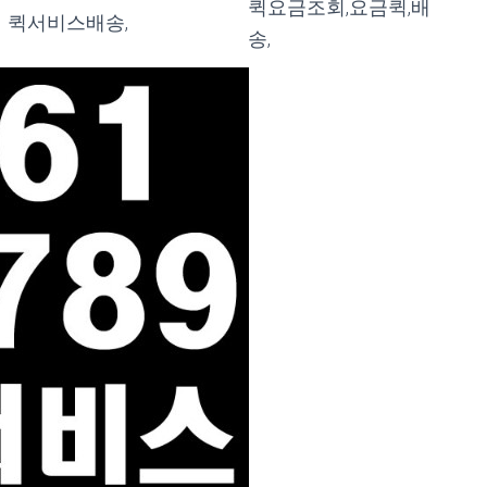
퀵요금조회,요금퀵,배
퀵서비스배송,
송,