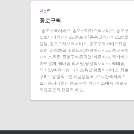
미분류
종로구퀵
종로구퀵서비스, 종로구다마스퀵서비스, 종로구
오토바이퀵서비스, 종로구1톤용달퀵서비스,화물
용달, 종로구라보퀵서비스, 종로구퀵서비스요금
조회, 소형화물,소형트럭,차량퀵서비스, 종로구퀵
서비스쿠폰, 종로구빠른픽업/빠른배송, 퀵서비스
카드결제, 퀵배송,퀵배달,당일퀵서비스, 퀵배송,
퀵배달,빠른배송, 다마스용달,화물퀵서비스, 종로
구라보용달퀵, 1톤화물용달퀵, 24시간퀵서비스,
월신용거래환영 종로구퀵, 퀵서비스배송, 종로구
퀵요금조회,요금퀵,배송,