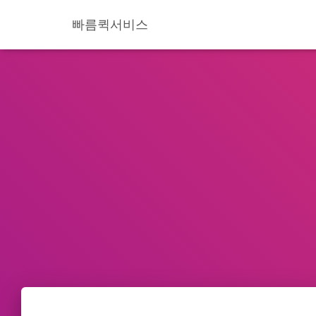
빠름퀵서비스