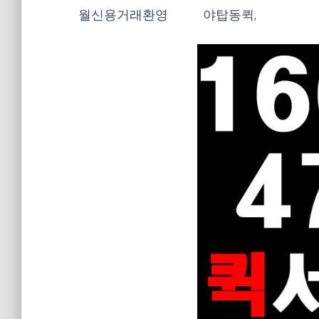
월신용거래환영
야탑동퀵,