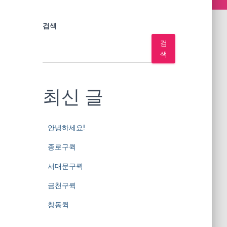
검색
검
색
최신 글
안녕하세요!
종로구퀵
서대문구퀵
금천구퀵
창동퀵