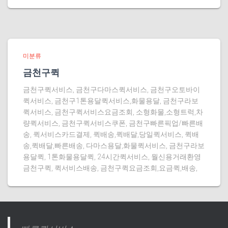
미분류
금천구퀵
금천구퀵서비스, 금천구다마스퀵서비스, 금천구오토바이
퀵서비스, 금천구1톤용달퀵서비스,화물용달, 금천구라보
퀵서비스, 금천구퀵서비스요금조회, 소형화물,소형트럭,차
량퀵서비스, 금천구퀵서비스쿠폰, 금천구빠른픽업/빠른배
송, 퀵서비스카드결제, 퀵배송,퀵배달,당일퀵서비스, 퀵배
송,퀵배달,빠른배송, 다마스용달,화물퀵서비스, 금천구라보
용달퀵, 1톤화물용달퀵, 24시간퀵서비스, 월신용거래환영
금천구퀵, 퀵서비스배송, 금천구퀵요금조회,요금퀵,배송,