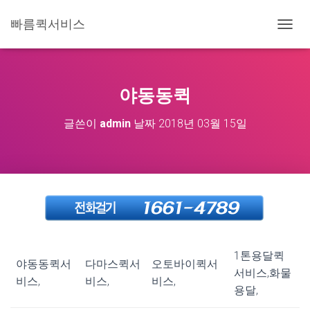
빠름퀵서비스
내
비
게
이
션
야동동퀵
토
글
글쓴이
admin
날짜
2018년 03월 15일
1톤용달퀵
야동동퀵서
다마스퀵서
오토바이퀵서
서비스,화물
비스,
비스,
비스,
용달,