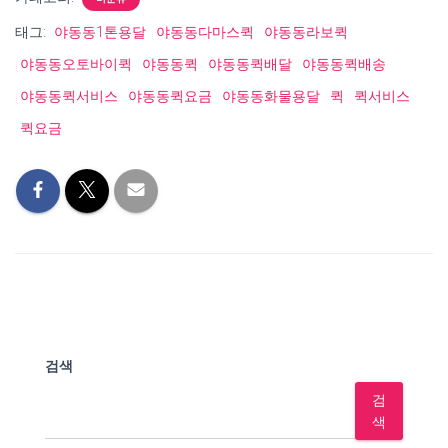
태그:
야동동1톤용달
야동동다마스퀵
야동동라보퀵
야동동오토바이퀵
야동동퀵
야동동퀵배달
야동동퀵배송
야동동퀵서비스
야동동퀵요금
야동동화물용달
퀵
퀵서비스
퀵요금
검색
검
색