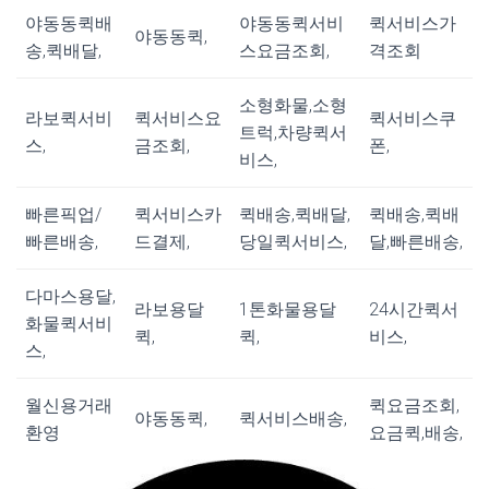
야동동퀵배
야동동퀵서비
퀵서비스가
야동동퀵,
송,퀵배달,
스요금조회,
격조회
소형화물,소형
라보퀵서비
퀵서비스요
퀵서비스쿠
트럭,차량퀵서
스,
금조회,
폰,
비스,
빠른픽업/
퀵서비스카
퀵배송,퀵배달,
퀵배송,퀵배
빠른배송,
드결제,
당일퀵서비스,
달,빠른배송,
다마스용달,
라보용달
1톤화물용달
24시간퀵서
화물퀵서비
퀵,
퀵,
비스,
스,
월신용거래
퀵요금조회,
야동동퀵,
퀵서비스배송,
환영
요금퀵,배송,