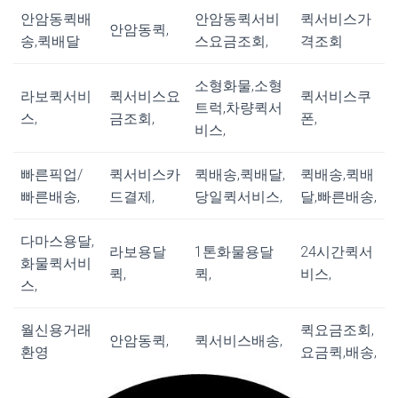
안암동퀵배
안암동퀵서비
퀵서비스가
안암동퀵,
송,퀵배달
스요금조회,
격조회
소형화물,소형
라보퀵서비
퀵서비스요
퀵서비스쿠
트럭,차량퀵서
스,
금조회,
폰,
비스,
빠른픽업/
퀵서비스카
퀵배송,퀵배달,
퀵배송,퀵배
빠른배송,
드결제,
당일퀵서비스,
달,빠른배송,
다마스용달,
라보용달
1톤화물용달
24시간퀵서
화물퀵서비
퀵,
퀵,
비스,
스,
월신용거래
퀵요금조회,
안암동퀵,
퀵서비스배송,
환영
요금퀵,배송,