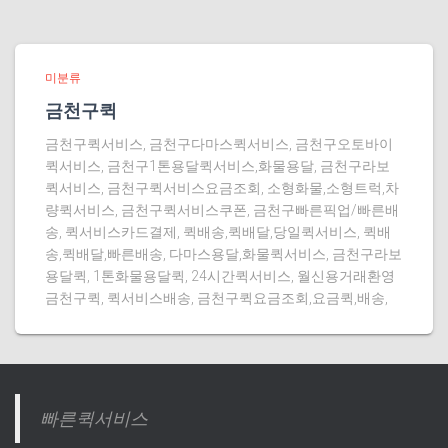
미분류
금천구퀵
금천구퀵서비스, 금천구다마스퀵서비스, 금천구오토바이
퀵서비스, 금천구1톤용달퀵서비스,화물용달, 금천구라보
퀵서비스, 금천구퀵서비스요금조회, 소형화물,소형트럭,차
량퀵서비스, 금천구퀵서비스쿠폰, 금천구빠른픽업/빠른배
송, 퀵서비스카드결제, 퀵배송,퀵배달,당일퀵서비스, 퀵배
송,퀵배달,빠른배송, 다마스용달,화물퀵서비스, 금천구라보
용달퀵, 1톤화물용달퀵, 24시간퀵서비스, 월신용거래환영
금천구퀵, 퀵서비스배송, 금천구퀵요금조회,요금퀵,배송,
빠른퀵서비스