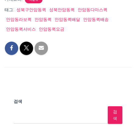
태그:
성북구안암동퀵
성북안암동퀵
안암동다마스퀵
안암동라보퀵
안암동퀵
안암동퀵배달
안암동퀵배송
안암동퀵서비스
안암동퀵요금
검색
검
색