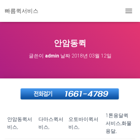
빠름퀵서비스
내
비
게
이
션
안암동퀵
토
글
글쓴이
admin
날짜
2018년 03월 12일
1톤용달퀵
안암동퀵서
다마스퀵서
오토바이퀵서
서비스,화물
비스,
비스,
비스,
용달,