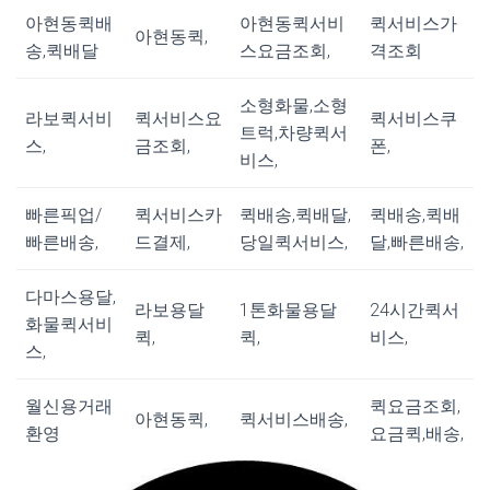
아현동퀵배
아현동퀵서비
퀵서비스가
아현동퀵,
송,퀵배달
스요금조회,
격조회
소형화물,소형
라보퀵서비
퀵서비스요
퀵서비스쿠
트럭,차량퀵서
스,
금조회,
폰,
비스,
빠른픽업/
퀵서비스카
퀵배송,퀵배달,
퀵배송,퀵배
빠른배송,
드결제,
당일퀵서비스,
달,빠른배송,
다마스용달,
라보용달
1톤화물용달
24시간퀵서
화물퀵서비
퀵,
퀵,
비스,
스,
월신용거래
퀵요금조회,
아현동퀵,
퀵서비스배송,
환영
요금퀵,배송,