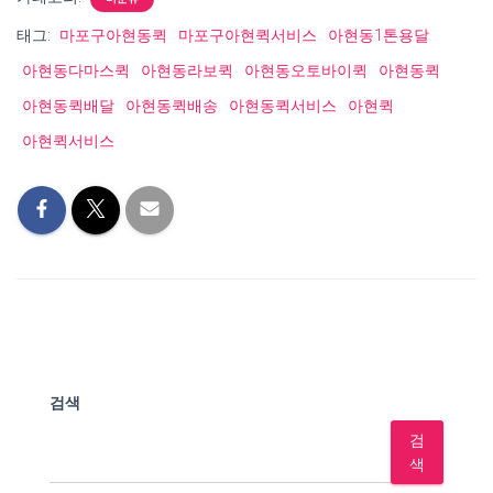
태그:
마포구아현동퀵
마포구아현퀵서비스
아현동1톤용달
아현동다마스퀵
아현동라보퀵
아현동오토바이퀵
아현동퀵
아현동퀵배달
아현동퀵배송
아현동퀵서비스
아현퀵
아현퀵서비스
검색
검
색