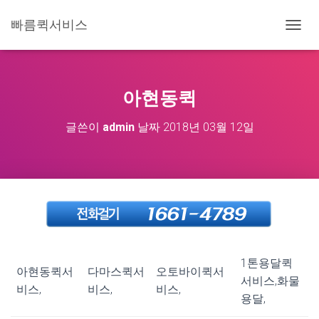
빠름퀵서비스
내
비
게
이
션
아현동퀵
토
글
글쓴이
admin
날짜
2018년 03월 12일
1톤용달퀵
아현동퀵서
다마스퀵서
오토바이퀵서
서비스,화물
비스,
비스,
비스,
용달,