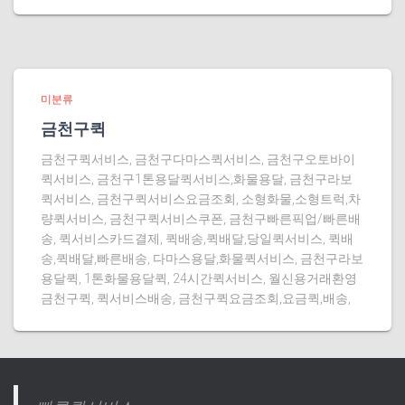
미분류
금천구퀵
금천구퀵서비스, 금천구다마스퀵서비스, 금천구오토바이
퀵서비스, 금천구1톤용달퀵서비스,화물용달, 금천구라보
퀵서비스, 금천구퀵서비스요금조회, 소형화물,소형트럭,차
량퀵서비스, 금천구퀵서비스쿠폰, 금천구빠른픽업/빠른배
송, 퀵서비스카드결제, 퀵배송,퀵배달,당일퀵서비스, 퀵배
송,퀵배달,빠른배송, 다마스용달,화물퀵서비스, 금천구라보
용달퀵, 1톤화물용달퀵, 24시간퀵서비스, 월신용거래환영
금천구퀵, 퀵서비스배송, 금천구퀵요금조회,요금퀵,배송,