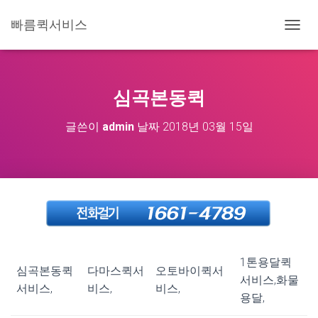
빠름퀵서비스
내
비
게
이
션
심곡본동퀵
토
글
글쓴이
admin
날짜
2018년 03월 15일
1톤용달퀵
심곡본동퀵
다마스퀵서
오토바이퀵서
서비스,화물
서비스,
비스,
비스,
용달,