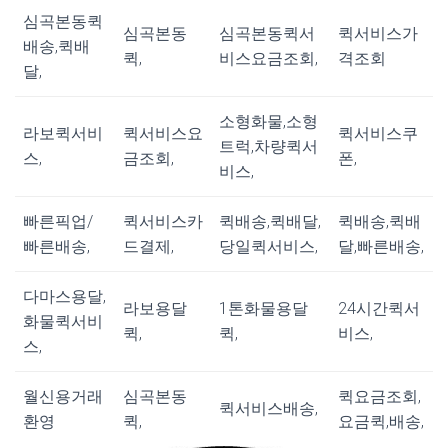
심곡본동퀵
심곡본동
심곡본동퀵서
퀵서비스가
배송,퀵배
퀵,
비스요금조회,
격조회
달,
소형화물,소형
라보퀵서비
퀵서비스요
퀵서비스쿠
트럭,차량퀵서
스,
금조회,
폰,
비스,
빠른픽업/
퀵서비스카
퀵배송,퀵배달,
퀵배송,퀵배
빠른배송,
드결제,
당일퀵서비스,
달,빠른배송,
다마스용달,
라보용달
1톤화물용달
24시간퀵서
화물퀵서비
퀵,
퀵,
비스,
스,
월신용거래
심곡본동
퀵요금조회,
퀵서비스배송,
환영
퀵,
요금퀵,배송,