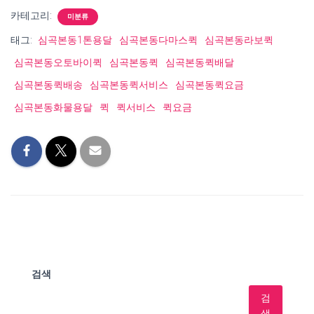
카테고리:
미분류
태그:
심곡본동1톤용달
심곡본동다마스퀵
심곡본동라보퀵
심곡본동오토바이퀵
심곡본동퀵
심곡본동퀵배달
심곡본동퀵배송
심곡본동퀵서비스
심곡본동퀵요금
심곡본동화물용달
퀵
퀵서비스
퀵요금
검색
검
색