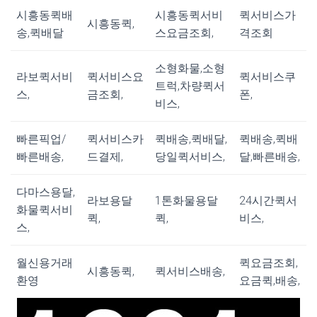
시흥동퀵배
시흥동퀵서비
퀵서비스가
시흥동퀵,
송,퀵배달
스요금조회,
격조회
소형화물,소형
라보퀵서비
퀵서비스요
퀵서비스쿠
트럭,차량퀵서
스,
금조회,
폰,
비스,
빠른픽업/
퀵서비스카
퀵배송,퀵배달,
퀵배송,퀵배
빠른배송,
드결제,
당일퀵서비스,
달,빠른배송,
다마스용달,
라보용달
1톤화물용달
24시간퀵서
화물퀵서비
퀵,
퀵,
비스,
스,
월신용거래
퀵요금조회,
시흥동퀵,
퀵서비스배송,
환영
요금퀵,배송,