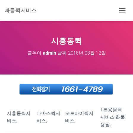
빠름퀵서비스
내
비
게
이
션
시흥동퀵
토
글
글쓴이
admin
날짜
2018년 03월 12일
1톤용달퀵
시흥동퀵서
다마스퀵서
오토바이퀵서
서비스,화물
비스,
비스,
비스,
용달,