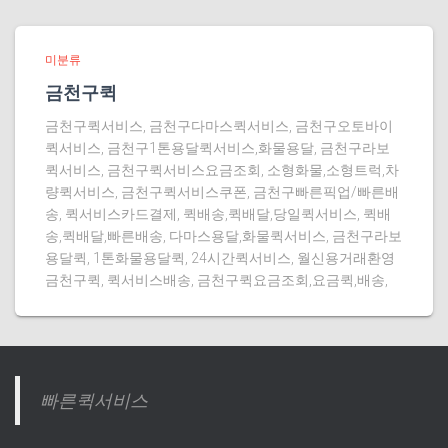
미분류
금천구퀵
금천구퀵서비스, 금천구다마스퀵서비스, 금천구오토바이
퀵서비스, 금천구1톤용달퀵서비스,화물용달, 금천구라보
퀵서비스, 금천구퀵서비스요금조회, 소형화물,소형트럭,차
량퀵서비스, 금천구퀵서비스쿠폰, 금천구빠른픽업/빠른배
송, 퀵서비스카드결제, 퀵배송,퀵배달,당일퀵서비스, 퀵배
송,퀵배달,빠른배송, 다마스용달,화물퀵서비스, 금천구라보
용달퀵, 1톤화물용달퀵, 24시간퀵서비스, 월신용거래환영
금천구퀵, 퀵서비스배송, 금천구퀵요금조회,요금퀵,배송,
빠른퀵서비스