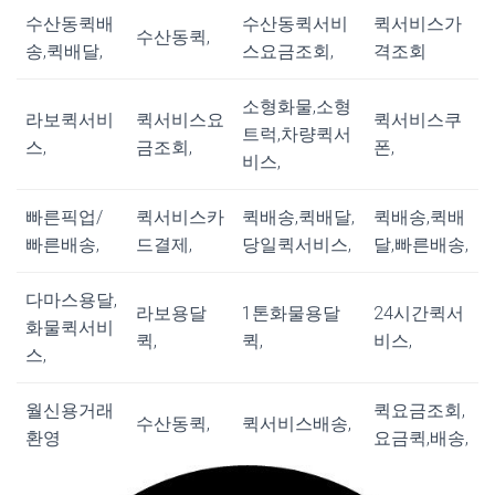
수산동퀵배
수산동퀵서비
퀵서비스가
수산동퀵,
송,퀵배달,
스요금조회,
격조회
소형화물,소형
라보퀵서비
퀵서비스요
퀵서비스쿠
트럭,차량퀵서
스,
금조회,
폰,
비스,
빠른픽업/
퀵서비스카
퀵배송,퀵배달,
퀵배송,퀵배
빠른배송,
드결제,
당일퀵서비스,
달,빠른배송,
다마스용달,
라보용달
1톤화물용달
24시간퀵서
화물퀵서비
퀵,
퀵,
비스,
스,
월신용거래
퀵요금조회,
수산동퀵,
퀵서비스배송,
환영
요금퀵,배송,