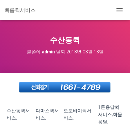
빠름퀵서비스
내
비
게
이
션
수산동퀵
토
글
글쓴이
admin
날짜
2018년 03월 13일
1톤용달퀵
수산동퀵서
다마스퀵서
오토바이퀵서
서비스,화물
비스,
비스,
비스,
용달,