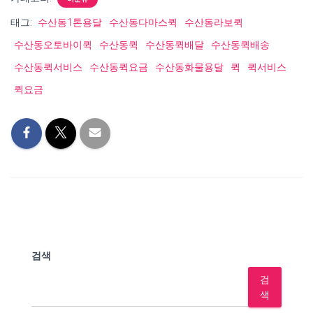
태그:
수산동1톤용달
수산동다마스퀵
수산동라보퀵
수산동오토바이퀵
수산동퀵
수산동퀵배달
수산동퀵배송
수산동퀵서비스
수산동퀵요금
수산동화물용달
퀵
퀵서비스
퀵요금
검색
검
색