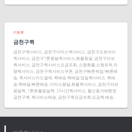
미분류
금천구퀵
금천구퀵서비스, 금천구다마스퀵서비스, 금천구오토바이
퀵서비스, 금천구1톤용달퀵서비스,화물용달, 금천구라보
퀵서비스, 금천구퀵서비스요금조회, 소형화물,소형트럭,차
량퀵서비스, 금천구퀵서비스쿠폰, 금천구빠른픽업/빠른배
송, 퀵서비스카드결제, 퀵배송,퀵배달,당일퀵서비스, 퀵배
송,퀵배달,빠른배송, 다마스용달,화물퀵서비스, 금천구라보
용달퀵, 1톤화물용달퀵, 24시간퀵서비스, 월신용거래환영
금천구퀵, 퀵서비스배송, 금천구퀵요금조회,요금퀵,배송,