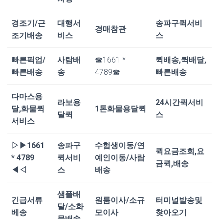
경조기/근
대행서
송파구퀵서비
경매참관
조기배송
비스
스
빠른픽업/
사람배
☎1661 *
퀵배송,퀵배달,
빠른배송
송
4789☎
빠른배송
다마스용
라보용
24시간퀵서비
달,화물퀵
1톤화물용달퀵
달퀵
스
서비스
▷▶1661
송파구
수험생이동/연
퀵요금조회,요
* 4789
퀵서비
예인이동/사람
금퀵,배송
◀◁
스
배송
샘플배
긴급서류
원룸이사/소규
터미널발송및
달/소화
베송
모이사
찾아오기
물배송