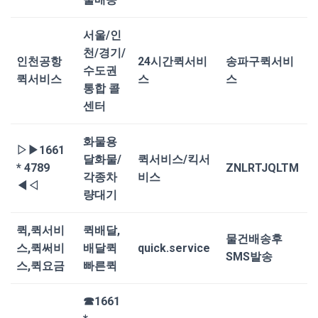
서울/인
천/경기/
인천공항
24시간퀵서비
송파구퀵서비
수도권
퀵서비스
스
스
통합 콜
센터
화물용
▷▶1661
달화물/
퀵서비스/킥서
* 4789
ZNLRTJQLTM
각종차
비스
◀◁
량대기
퀵,퀵서비
퀵배달,
물건배송후
스,퀵써비
배달퀵
quick.service
SMS발송
스,퀵요금
빠른퀵
☎1661