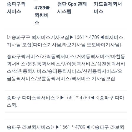
*
송파구퀵
첨단 Gps 관제
카드결제퀵서
4789☎
서비스
시스템
비스
퀵써비
스
▷송파구구 퀵서비스기사모집▶1661 * 4789◀퀵서비스
기사님 모집(다마스기사님,라보기사님,오토바이기사님)
송파구퀵서비스/가락동퀵서비스/거여동퀵서비스/마천동
퀵서비스/문정동퀵서비스/방이동퀵서비스/삼전동퀵서비
스/석촌동퀵서비스/송파동퀵서비스/신천동퀵서비스/오
금동퀵서비스/오륜동퀵서비스/퀵서비스 기사님모집
송파구 다마스퀵서비스▷▶1661 * 4789◀◁송파구 다마
스퀵,
송파구 라보퀵서비스▷▶1661 * 4789◀◁송파구 라보퀵,