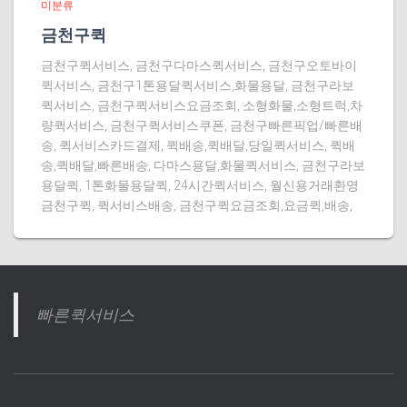
미분류
금천구퀵
금천구퀵서비스, 금천구다마스퀵서비스, 금천구오토바이
퀵서비스, 금천구1톤용달퀵서비스,화물용달, 금천구라보
퀵서비스, 금천구퀵서비스요금조회, 소형화물,소형트럭,차
량퀵서비스, 금천구퀵서비스쿠폰, 금천구빠른픽업/빠른배
송, 퀵서비스카드결제, 퀵배송,퀵배달,당일퀵서비스, 퀵배
송,퀵배달,빠른배송, 다마스용달,화물퀵서비스, 금천구라보
용달퀵, 1톤화물용달퀵, 24시간퀵서비스, 월신용거래환영
금천구퀵, 퀵서비스배송, 금천구퀵요금조회,요금퀵,배송,
빠른퀵서비스