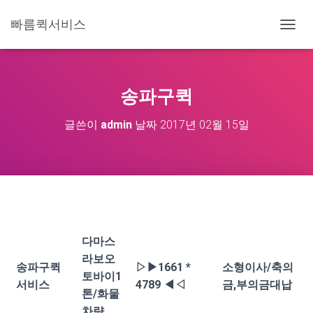
빠름퀵서비스
내
비
게
이
션
송파구퀵
토
글
글쓴이
admin
날짜
2017년 02월 15일
다마스
라보오
송파구퀵
▷▶1661 *
소형이사/축의
토바이1
서비스
4789 ◀◁
금,부의금대납
톤/화물
차량