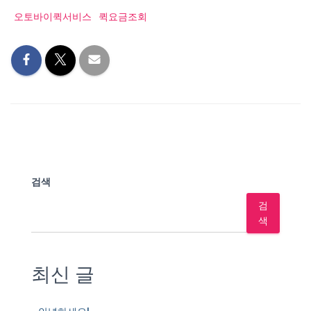
오토바이퀵서비스
퀵요금조회
검색
검
색
최신 글