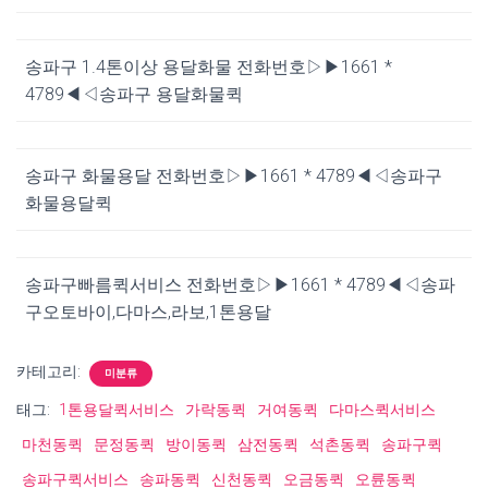
송파구 1.4톤이상 용달화물 전화번호▷▶1661 *
4789◀◁송파구 용달화물퀵
송파구 화물용달 전화번호▷▶1661 * 4789◀◁송파구
화물용달퀵
송파구빠름퀵서비스 전화번호▷▶1661 * 4789◀◁송파
구오토바이,다마스,라보,1톤용달
카테고리:
미분류
태그:
1톤용달퀵서비스
가락동퀵
거여동퀵
다마스퀵서비스
마천동퀵
문정동퀵
방이동퀵
삼전동퀵
석촌동퀵
송파구퀵
송파구퀵서비스
송파동퀵
신천동퀵
오금동퀵
오륜동퀵