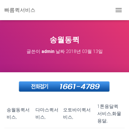
빠름퀵서비스
내
비
게
이
션
송월동퀵
토
글
글쓴이
admin
날짜
2018년 03월 13일
1톤용달퀵
송월동퀵서
다마스퀵서
오토바이퀵서
서비스,화물
비스,
비스,
비스,
용달,