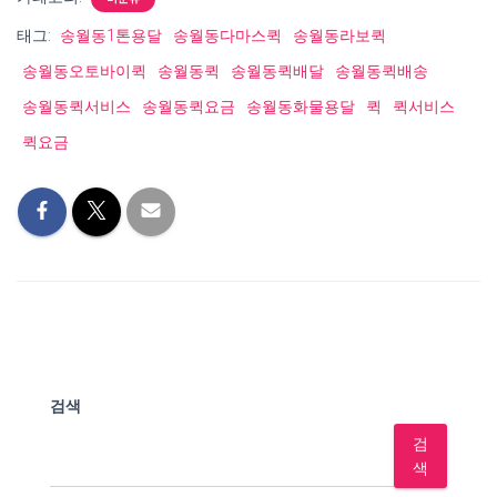
태그:
송월동1톤용달
송월동다마스퀵
송월동라보퀵
송월동오토바이퀵
송월동퀵
송월동퀵배달
송월동퀵배송
송월동퀵서비스
송월동퀵요금
송월동화물용달
퀵
퀵서비스
퀵요금
검색
검
색