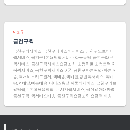
미분류
금천구퀵
금천구퀵서비스, 금천구다마스퀵서비스, 금천구오토바이
퀵서비스, 금천구1톤용달퀵서비스,화물용달, 금천구라보
퀵서비스, 금천구퀵서비스요금조회, 소형화물,소형트럭,차
량퀵서비스, 금천구퀵서비스쿠폰, 금천구빠른픽업/빠른배
송, 퀵서비스카드결제, 퀵배송,퀵배달,당일퀵서비스, 퀵배
송,퀵배달,빠른배송, 다마스용달,화물퀵서비스, 금천구라보
용달퀵, 1톤화물용달퀵, 24시간퀵서비스, 월신용거래환영
금천구퀵, 퀵서비스배송, 금천구퀵요금조회,요금퀵,배송,