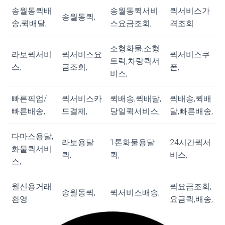
송월동퀵배
송월동퀵서비
퀵서비스가
송월동퀵,
송,퀵배달,
스요금조회,
격조회
소형화물,소형
라보퀵서비
퀵서비스요
퀵서비스쿠
트럭,차량퀵서
스,
금조회,
폰,
비스,
빠른픽업/
퀵서비스카
퀵배송,퀵배달,
퀵배송,퀵배
빠른배송,
드결제,
당일퀵서비스,
달,빠른배송,
다마스용달,
라보용달
1톤화물용달
24시간퀵서
화물퀵서비
퀵,
퀵,
비스,
스,
월신용거래
퀵요금조회,
송월동퀵,
퀵서비스배송,
환영
요금퀵,배송,