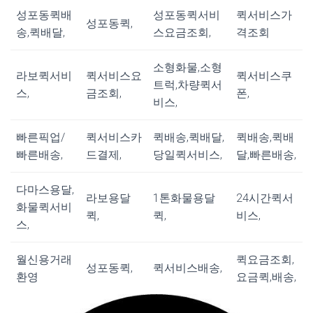
성포동퀵배
성포동퀵서비
퀵서비스가
성포동퀵,
송,퀵배달,
스요금조회,
격조회
소형화물,소형
라보퀵서비
퀵서비스요
퀵서비스쿠
트럭,차량퀵서
스,
금조회,
폰,
비스,
빠른픽업/
퀵서비스카
퀵배송,퀵배달,
퀵배송,퀵배
빠른배송,
드결제,
당일퀵서비스,
달,빠른배송,
다마스용달,
라보용달
1톤화물용달
24시간퀵서
화물퀵서비
퀵,
퀵,
비스,
스,
월신용거래
퀵요금조회,
성포동퀵,
퀵서비스배송,
환영
요금퀵,배송,