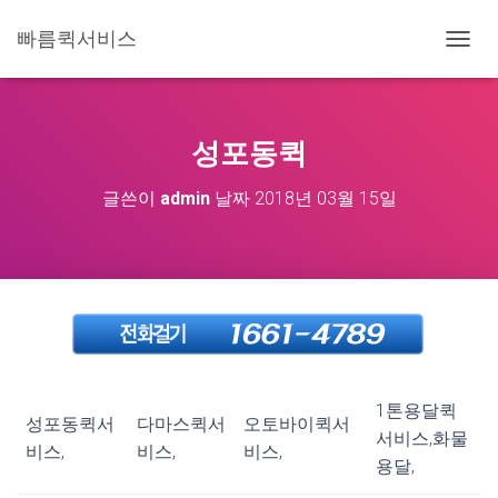
빠름퀵서비스
내
비
게
이
션
성포동퀵
토
글
글쓴이
admin
날짜
2018년 03월 15일
1톤용달퀵
성포동퀵서
다마스퀵서
오토바이퀵서
서비스,화물
비스,
비스,
비스,
용달,