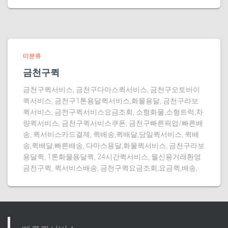
미분류
금천구퀵
금천구퀵서비스, 금천구다마스퀵서비스, 금천구오토바이
퀵서비스, 금천구1톤용달퀵서비스,화물용달, 금천구라보
퀵서비스, 금천구퀵서비스요금조회, 소형화물,소형트럭,차
량퀵서비스, 금천구퀵서비스쿠폰, 금천구빠른픽업/빠른배
송, 퀵서비스카드결제, 퀵배송,퀵배달,당일퀵서비스, 퀵배
송,퀵배달,빠른배송, 다마스용달,화물퀵서비스, 금천구라보
용달퀵, 1톤화물용달퀵, 24시간퀵서비스, 월신용거래환영
금천구퀵, 퀵서비스배송, 금천구퀵요금조회,요금퀵,배송,