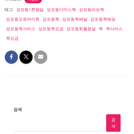
태그:
성포동1톤용달
성포동다마스퀵
성포동라보퀵
성포동오토바이퀵
성포동퀵
성포동퀵배달
성포동퀵배송
성포동퀵서비스
성포동퀵요금
성포동화물용달
퀵
퀵서비스
퀵요금
검색
검
색