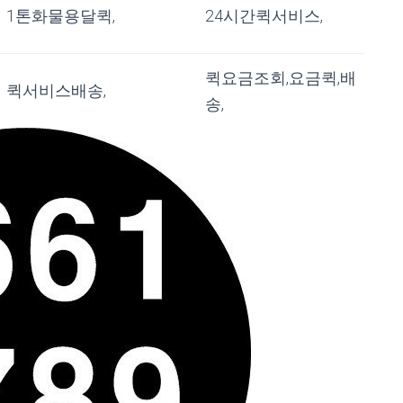
1톤화물용달퀵,
24시간퀵서비스,
퀵요금조회,요금퀵,배
퀵서비스배송,
송,