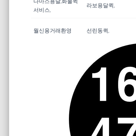
다마스용달,화물퀵
라보용달퀵,
서비스,
월신용거래환영
선린동퀵,