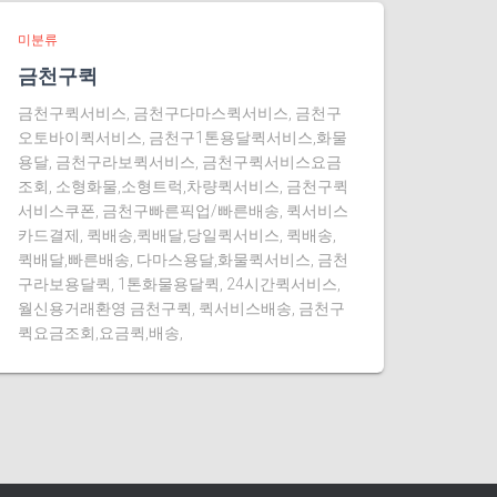
미분류
금천구퀵
금천구퀵서비스, 금천구다마스퀵서비스, 금천구
오토바이퀵서비스, 금천구1톤용달퀵서비스,화물
용달, 금천구라보퀵서비스, 금천구퀵서비스요금
조회, 소형화물,소형트럭,차량퀵서비스, 금천구퀵
서비스쿠폰, 금천구빠른픽업/빠른배송, 퀵서비스
카드결제, 퀵배송,퀵배달,당일퀵서비스, 퀵배송,
퀵배달,빠른배송, 다마스용달,화물퀵서비스, 금천
구라보용달퀵, 1톤화물용달퀵, 24시간퀵서비스,
월신용거래환영 금천구퀵, 퀵서비스배송, 금천구
퀵요금조회,요금퀵,배송,