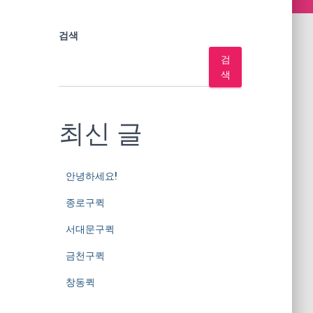
검색
검
색
최신 글
안녕하세요!
종로구퀵
서대문구퀵
금천구퀵
창동퀵