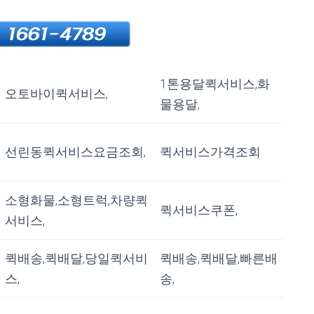
1톤용달퀵서비스,화
오토바이퀵서비스,
물용달,
선린동퀵서비스요금조회,
퀵서비스가격조회
소형화물,소형트럭,차량퀵
퀵서비스쿠폰,
서비스,
퀵배송,퀵배달,당일퀵서비
퀵배송,퀵배달,빠른배
스,
송,