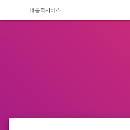
빠름퀵서비스