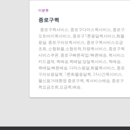
미분류
종로구퀵
종로구퀵서비스, 종로구다마스퀵서비스, 종로구
오토바이퀵서비스, 종로구1톤용달퀵서비스,화물
용달, 종로구라보퀵서비스, 종로구퀵서비스요금
조회, 소형화물,소형트럭,차량퀵서비스, 종로구퀵
서비스쿠폰, 종로구빠른픽업/빠른배송, 퀵서비스
카드결제, 퀵배송,퀵배달,당일퀵서비스, 퀵배송,
퀵배달,빠른배송, 다마스용달,화물퀵서비스, 종로
구라보용달퀵, 1톤화물용달퀵, 24시간퀵서비스,
월신용거래환영 종로구퀵, 퀵서비스배송, 종로구
퀵요금조회,요금퀵,배송,