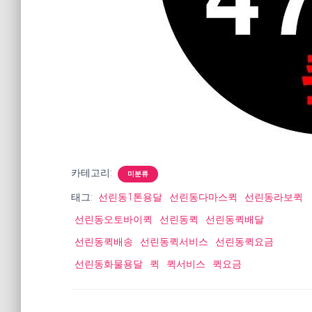
카테고리:
미분류
태그:
선린동1톤용달
선린동다마스퀵
선린동라보퀵
선린동오토바이퀵
선린동퀵
선린동퀵배달
선린동퀵배송
선린동퀵서비스
선린동퀵요금
선린동화물용달
퀵
퀵서비스
퀵요금