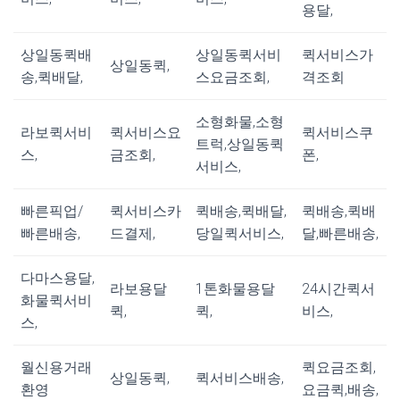
용달,
상일동퀵배
상일동퀵서비
퀵서비스가
상일동퀵,
송,퀵배달,
스요금조회,
격조회
소형화물,소형
라보퀵서비
퀵서비스요
퀵서비스쿠
트럭,상일동퀵
스,
금조회,
폰,
서비스,
빠른픽업/
퀵서비스카
퀵배송,퀵배달,
퀵배송,퀵배
빠른배송,
드결제,
당일퀵서비스,
달,빠른배송,
다마스용달,
라보용달
1톤화물용달
24시간퀵서
화물퀵서비
퀵,
퀵,
비스,
스,
월신용거래
퀵요금조회,
상일동퀵,
퀵서비스배송,
환영
요금퀵,배송,