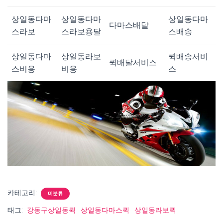
상일동다마
상일동다마
상일동다마
다마스배달
스라보
스라보용달
스배송
상일동다마
상일동라보
퀵배송서비
퀵배달서비스
스비용
비용
스
카테고리:
미분류
태그:
강동구상일동퀵
상일동다마스퀵
상일동라보퀵