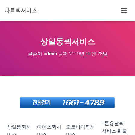
빠름퀵서비스
내
비
게
이
션
상일동퀵서비스
토
글
글쓴이
admin
날짜
2019년 01월 23일
1톤용달퀵
상일동퀵서
다마스퀵서
오토바이퀵서
서비스,화물
비스,
비스,
비스,