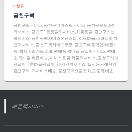
미분류
금천구퀵
금천구퀵서비스, 금천구다마스퀵서비스, 금천구오토바이
퀵서비스, 금천구1톤용달퀵서비스,화물용달, 금천구라보
퀵서비스, 금천구퀵서비스요금조회, 소형화물,소형트럭,차
량퀵서비스, 금천구퀵서비스쿠폰, 금천구빠른픽업/빠른배
송, 퀵서비스카드결제, 퀵배송,퀵배달,당일퀵서비스, 퀵배
송,퀵배달,빠른배송, 다마스용달,화물퀵서비스, 금천구라보
용달퀵, 1톤화물용달퀵, 24시간퀵서비스, 월신용거래환영
금천구퀵, 퀵서비스배송, 금천구퀵요금조회,요금퀵,배송,
빠른퀵서비스