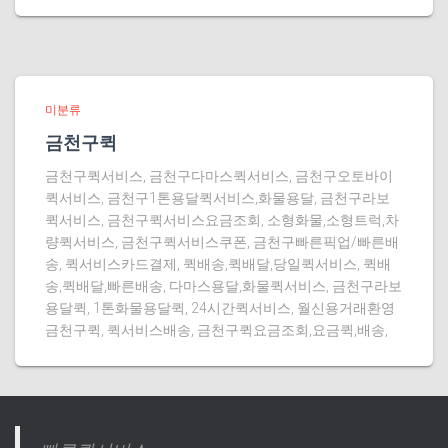
미분류
금천구퀵
금천구퀵서비스, 금천구다마스퀵서비스, 금천구오토바이
퀵서비스, 금천구1톤용달퀵서비스,화물용달, 금천구라보
퀵서비스, 금천구퀵서비스요금조회, 소형화물,소형트럭,차
량퀵서비스, 금천구퀵서비스쿠폰, 금천구빠른픽업/빠른배
송, 퀵서비스카드결제, 퀵배송,퀵배달,당일퀵서비스, 퀵배
송,퀵배달,빠른배송, 다마스용달,화물퀵서비스, 금천구라보
용달퀵, 1톤화물용달퀵, 24시간퀵서비스, 월신용거래환영
금천구퀵, 퀵서비스배송, 금천구퀵요금조회,요금퀵,배송,