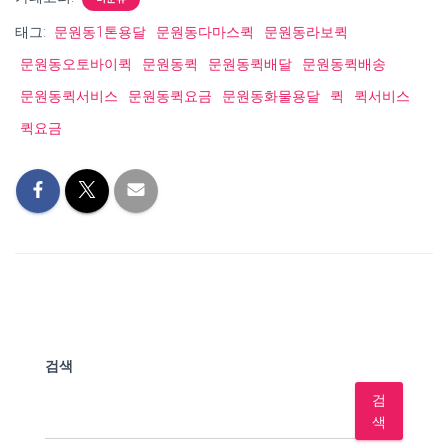
태그:
문원동1톤용달
문원동다마스퀵
문원동라보퀵
문원동오토바이퀵
문원동퀵
문원동퀵배달
문원동퀵배송
문원동퀵서비스
문원동퀵요금
문원동화물용달
퀵
퀵서비스
퀵요금
검색
검
색