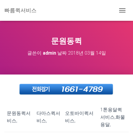
빠름퀵서비스
내
비
게
이
션
문원동퀵
토
글
글쓴이
admin
날짜
2018년 03월 14일
1톤용달퀵
문원동퀵서
다마스퀵서
오토바이퀵서
서비스,화물
비스,
비스,
비스,
용달,