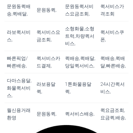
문원동퀵배
문원동퀵서비
퀵서비스가
문원동퀵,
송,퀵배달,
스요금조회,
격조회
소형화물,소형
라보퀵서비
퀵서비스요
퀵서비스쿠
트럭,차량퀵서
스,
금조회,
폰,
비스,
빠른픽업/
퀵서비스카
퀵배송,퀵배달,
퀵배송,퀵배
빠른배송,
드결제,
당일퀵서비스,
달,빠른배송,
다마스용달,
라보용달
1톤화물용달
24시간퀵서
화물퀵서비
퀵,
퀵,
비스,
스,
월신용거래
퀵요금조회,
문원동퀵,
퀵서비스배송,
환영
요금퀵,배송,