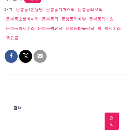
태그:
문봉동1톤용달
문봉동다마스퀵
문봉동라보퀵
문봉동오토바이퀵
문봉동퀵
문봉동퀵배달
문봉동퀵배송
문봉동퀵서비스
문봉동퀵요금
문봉동화물용달
퀵
퀵서비스
퀵요금
검색
검
색