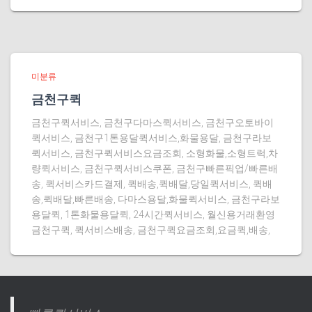
미분류
금천구퀵
금천구퀵서비스, 금천구다마스퀵서비스, 금천구오토바이
퀵서비스, 금천구1톤용달퀵서비스,화물용달, 금천구라보
퀵서비스, 금천구퀵서비스요금조회, 소형화물,소형트럭,차
량퀵서비스, 금천구퀵서비스쿠폰, 금천구빠른픽업/빠른배
송, 퀵서비스카드결제, 퀵배송,퀵배달,당일퀵서비스, 퀵배
송,퀵배달,빠른배송, 다마스용달,화물퀵서비스, 금천구라보
용달퀵, 1톤화물용달퀵, 24시간퀵서비스, 월신용거래환영
금천구퀵, 퀵서비스배송, 금천구퀵요금조회,요금퀵,배송,