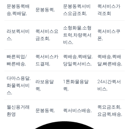
문봉동퀵배
문봉동퀵서비
퀵서비스가
문봉동퀵,
송,퀵배달,
스요금조회,
격조회
소형화물,소형
라보퀵서비
퀵서비스요
퀵서비스쿠
트럭,차량퀵서
스,
금조회,
폰,
비스,
빠른픽업/
퀵서비스카
퀵배송,퀵배달,
퀵배송,퀵배
빠른배송,
드결제,
당일퀵서비스,
달,빠른배송,
다마스용달,
라보용달
1톤화물용달
24시간퀵서
화물퀵서비
퀵,
퀵,
비스,
스,
월신용거래
퀵요금조회,
문봉동퀵,
퀵서비스배송,
환영
요금퀵,배송,