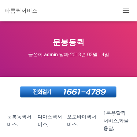
빠름퀵서비스
내
비
게
이
션
문봉동퀵
토
글
글쓴이
admin
날짜
2018년 03월 14일
1톤용달퀵
문봉동퀵서
다마스퀵서
오토바이퀵서
서비스,화물
비스,
비스,
비스,
용달,