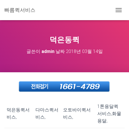
빠름퀵서비스
내
비
게
이
션
덕은동퀵
토
글
글쓴이
admin
날짜
2018년 03월 14일
1톤용달퀵
덕은동퀵서
다마스퀵서
오토바이퀵서
서비스,화물
비스,
비스,
비스,
용달,