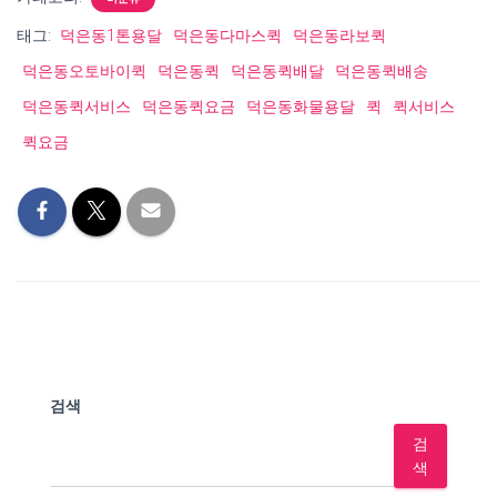
태그:
덕은동1톤용달
덕은동다마스퀵
덕은동라보퀵
덕은동오토바이퀵
덕은동퀵
덕은동퀵배달
덕은동퀵배송
덕은동퀵서비스
덕은동퀵요금
덕은동화물용달
퀵
퀵서비스
퀵요금
검색
검
색