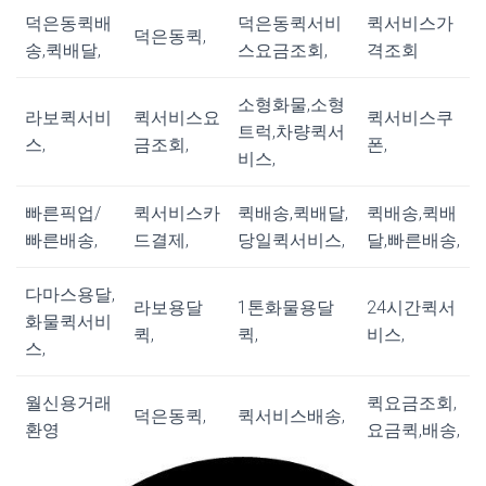
덕은동퀵배
덕은동퀵서비
퀵서비스가
덕은동퀵,
송,퀵배달,
스요금조회,
격조회
소형화물,소형
라보퀵서비
퀵서비스요
퀵서비스쿠
트럭,차량퀵서
스,
금조회,
폰,
비스,
빠른픽업/
퀵서비스카
퀵배송,퀵배달,
퀵배송,퀵배
빠른배송,
드결제,
당일퀵서비스,
달,빠른배송,
다마스용달,
라보용달
1톤화물용달
24시간퀵서
화물퀵서비
퀵,
퀵,
비스,
스,
월신용거래
퀵요금조회,
덕은동퀵,
퀵서비스배송,
환영
요금퀵,배송,