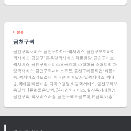
미분류
금천구퀵
금천구퀵서비스, 금천구다마스퀵서비스, 금천구오토바이
퀵서비스, 금천구1톤용달퀵서비스,화물용달, 금천구라보
퀵서비스, 금천구퀵서비스요금조회, 소형화물,소형트럭,차
량퀵서비스, 금천구퀵서비스쿠폰, 금천구빠른픽업/빠른배
송, 퀵서비스카드결제, 퀵배송,퀵배달,당일퀵서비스, 퀵배
송,퀵배달,빠른배송, 다마스용달,화물퀵서비스, 금천구라보
용달퀵, 1톤화물용달퀵, 24시간퀵서비스, 월신용거래환영
금천구퀵, 퀵서비스배송, 금천구퀵요금조회,요금퀵,배송,