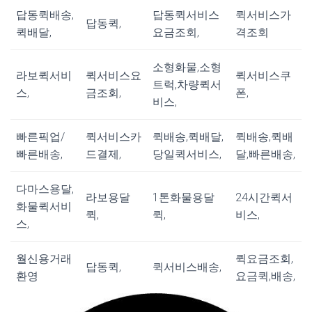
답동퀵배송,
답동퀵서비스
퀵서비스가
답동퀵,
퀵배달,
요금조회,
격조회
소형화물,소형
라보퀵서비
퀵서비스요
퀵서비스쿠
트럭,차량퀵서
스,
금조회,
폰,
비스,
빠른픽업/
퀵서비스카
퀵배송,퀵배달,
퀵배송,퀵배
빠른배송,
드결제,
당일퀵서비스,
달,빠른배송,
다마스용달,
라보용달
1톤화물용달
24시간퀵서
화물퀵서비
퀵,
퀵,
비스,
스,
월신용거래
퀵요금조회,
답동퀵,
퀵서비스배송,
환영
요금퀵,배송,