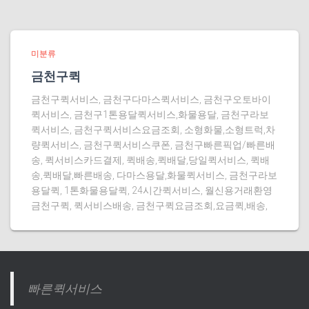
미분류
금천구퀵
금천구퀵서비스, 금천구다마스퀵서비스, 금천구오토바이
퀵서비스, 금천구1톤용달퀵서비스,화물용달, 금천구라보
퀵서비스, 금천구퀵서비스요금조회, 소형화물,소형트럭,차
량퀵서비스, 금천구퀵서비스쿠폰, 금천구빠른픽업/빠른배
송, 퀵서비스카드결제, 퀵배송,퀵배달,당일퀵서비스, 퀵배
송,퀵배달,빠른배송, 다마스용달,화물퀵서비스, 금천구라보
용달퀵, 1톤화물용달퀵, 24시간퀵서비스, 월신용거래환영
금천구퀵, 퀵서비스배송, 금천구퀵요금조회,요금퀵,배송,
빠른퀵서비스