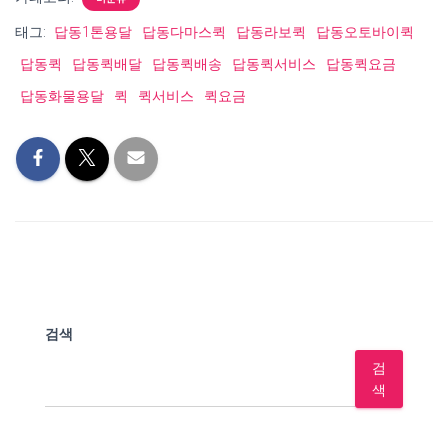
태그:
답동1톤용달
답동다마스퀵
답동라보퀵
답동오토바이퀵
답동퀵
답동퀵배달
답동퀵배송
답동퀵서비스
답동퀵요금
답동화물용달
퀵
퀵서비스
퀵요금
검색
검
색