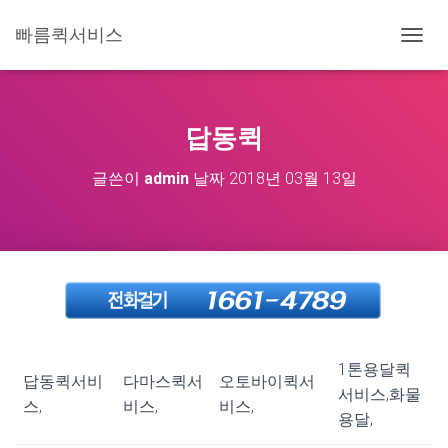
빠름퀵서비스
내
비
게
이
션
답동퀵
토
글
글쓴이
admin
날짜
2018년 03월 13일
1톤용달퀵
답동퀵서비
다마스퀵서
오토바이퀵서
서비스,화물
스,
비스,
비스,
용달,