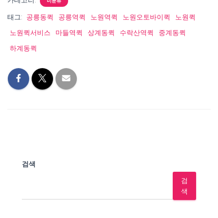
카테고리:
미분류
태그:
공릉동퀵
공릉역퀵
노원역퀵
노원오토바이퀵
노원퀵
노원퀵서비스
마들역퀵
상계동퀵
수락산역퀵
중계동퀵
하계동퀵
검색
검
색