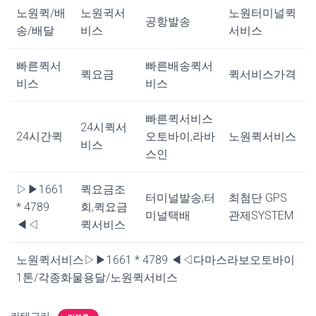
노원퀵/배
노원귁서
노원터미널퀵
공항발송
송/배달
비스
서비스
빠른퀵서
빠른배송퀵서
퀵요금
퀵서비스가격
비스
비스
빠른퀵서비스
24시퀵서
24시간퀵
오토바이,라바
노원퀵서비스
비스
스인
▷▶1661
퀵요금조
터미널발송,터
최첨단 GPS
* 4789
회,퀵요금
미널택배
관제SYSTEM
◀◁
퀵서비스
노원퀵서비스▷▶1661 * 4789 ◀◁다마스라보오토바이
1톤/각종화물용달/노원퀵서비스