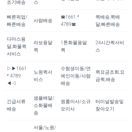
조기배송
스
빠른픽업/
☎1661 *
퀵배송,퀵배
사람배송
빠른배송
4789☎
달,빠른배송
다마스용
라보용달
1톤화물용달
24시간퀵서비
달,화물퀵
퀵
퀵
스
서비스
▷▶1661
수험생이동/연
노원퀵서
퀵요금조회,요
* 4789
예인이동/사람
비스
금퀵,배송
◀◁
배송
샘플배달/
긴급서류
원룸이사/소규
터미널발송및
소화물배
배송
모이사
찾아오기
송
서울/노원/