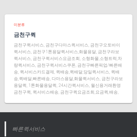
미분류
금천구퀵
금천구퀵서비스, 금천구다마스퀵서비스, 금천구오토바이
퀵서비스, 금천구1톤용달퀵서비스,화물용달, 금천구라보
퀵서비스, 금천구퀵서비스요금조회, 소형화물,소형트럭,차
량퀵서비스, 금천구퀵서비스쿠폰, 금천구빠른픽업/빠른배
송, 퀵서비스카드결제, 퀵배송,퀵배달,당일퀵서비스, 퀵배
송,퀵배달,빠른배송, 다마스용달,화물퀵서비스, 금천구라보
용달퀵, 1톤화물용달퀵, 24시간퀵서비스, 월신용거래환영
금천구퀵, 퀵서비스배송, 금천구퀵요금조회,요금퀵,배송,
빠른퀵서비스