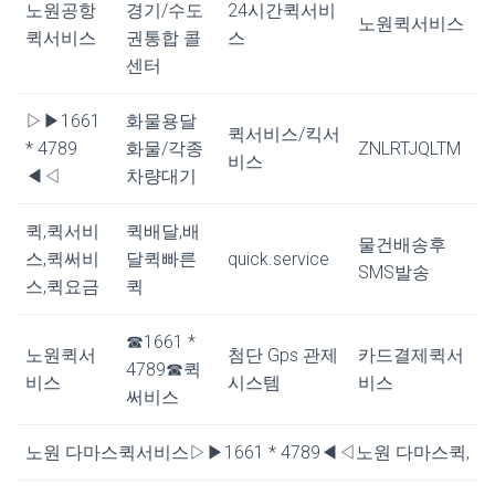
노원공항
경기/수도
24시간퀵서비
노원퀵서비스
퀵서비스
권통합 콜
스
센터
▷▶1661
화물용달
퀵서비스/킥서
* 4789
화물/각종
ZNLRTJQLTM
비스
◀◁
차량대기
퀵,퀵서비
퀵배달,배
물건배송후
스,퀵써비
달퀵빠른
quick.service
SMS발송
스,퀵요금
퀵
☎1661 *
노원퀵서
첨단 Gps 관제
카드결제퀵서
4789☎퀵
비스
시스템
비스
써비스
노원 다마스퀵서비스▷▶1661 * 4789◀◁노원 다마스퀵,