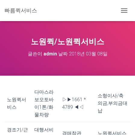
빠름퀵서비스
내
비
게
이
션
노원퀵/노원퀵서비스
토
글
글쓴이
admin
날짜
2018년 03월 08일
다마스라
소형이사/축
노원퀵서
보오토바
▷▶1661 *
의금,부의금대
비스
이1톤/화
4789 ◀◁
납
물차량
경조기/근
대행서비
경매참관
노원퀵서비스