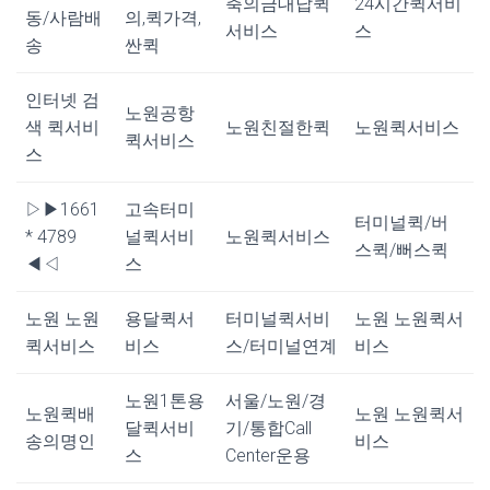
축의금대납퀵
24시간퀵서비
동/사람배
의,퀵가격,
서비스
스
송
싼퀵
인터넷 검
노원공항
색 퀵서비
노원친절한퀵
노원퀵서비스
퀵서비스
스
▷▶1661
고속터미
터미널퀵/버
* 4789
널퀵서비
노원퀵서비스
스퀵/뻐스퀵
◀◁
스
노원 노원
용달퀵서
터미널퀵서비
노원 노원퀵서
퀵서비스
비스
스/터미널연계
비스
노원1톤용
서울/노원/경
노원퀵배
노원 노원퀵서
달퀵서비
기/통합Call
송의명인
비스
스
Center운용