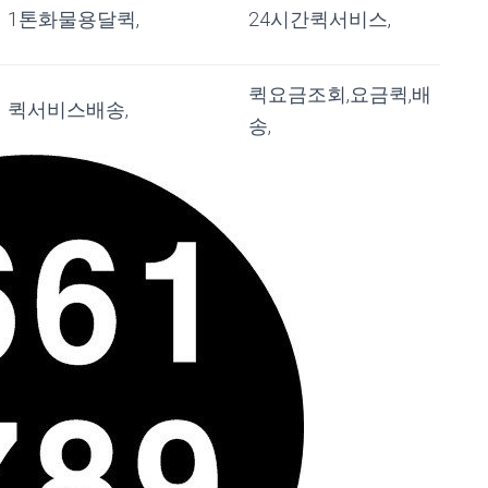
1톤화물용달퀵,
24시간퀵서비스,
퀵요금조회,요금퀵,배
퀵서비스배송,
송,