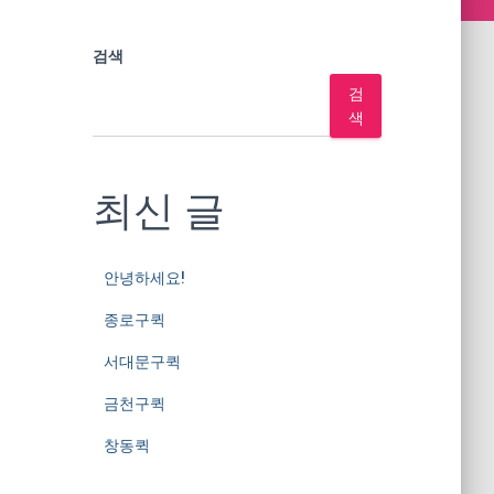
검색
검
색
최신 글
안녕하세요!
종로구퀵
서대문구퀵
금천구퀵
창동퀵