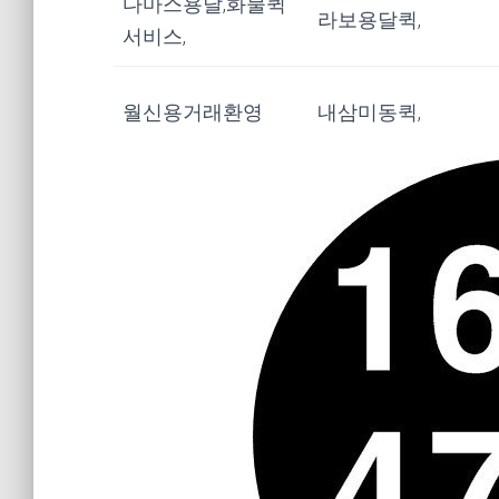
다마스용달,화물퀵
라보용달퀵,
서비스,
월신용거래환영
내삼미동퀵,