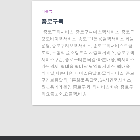
미분류
종로구퀵
종로구퀵서비스, 종로구다마스퀵서비스, 종로구
오토바이퀵서비스, 종로구1톤용달퀵서비스,화물
용달, 종로구라보퀵서비스, 종로구퀵서비스요금
조회, 소형화물,소형트럭,차량퀵서비스, 종로구퀵
서비스쿠폰, 종로구빠른픽업/빠른배송, 퀵서비스
카드결제, 퀵배송,퀵배달,당일퀵서비스, 퀵배송,
퀵배달,빠른배송, 다마스용달,화물퀵서비스, 종로
구라보용달퀵, 1톤화물용달퀵, 24시간퀵서비스,
월신용거래환영 종로구퀵, 퀵서비스배송, 종로구
퀵요금조회,요금퀵,배송,