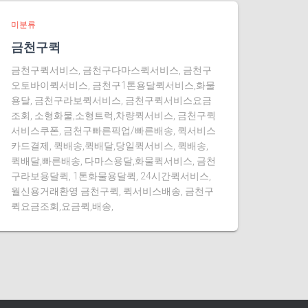
미분류
금천구퀵
금천구퀵서비스, 금천구다마스퀵서비스, 금천구
오토바이퀵서비스, 금천구1톤용달퀵서비스,화물
용달, 금천구라보퀵서비스, 금천구퀵서비스요금
조회, 소형화물,소형트럭,차량퀵서비스, 금천구퀵
서비스쿠폰, 금천구빠른픽업/빠른배송, 퀵서비스
카드결제, 퀵배송,퀵배달,당일퀵서비스, 퀵배송,
퀵배달,빠른배송, 다마스용달,화물퀵서비스, 금천
구라보용달퀵, 1톤화물용달퀵, 24시간퀵서비스,
월신용거래환영 금천구퀵, 퀵서비스배송, 금천구
퀵요금조회,요금퀵,배송,