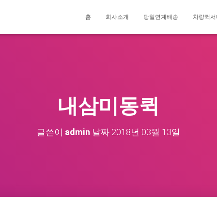
홈
회사소개
당일연계배송
차량퀵서
내삼미동퀵
글쓴이
admin
날짜
2018년 03월 13일