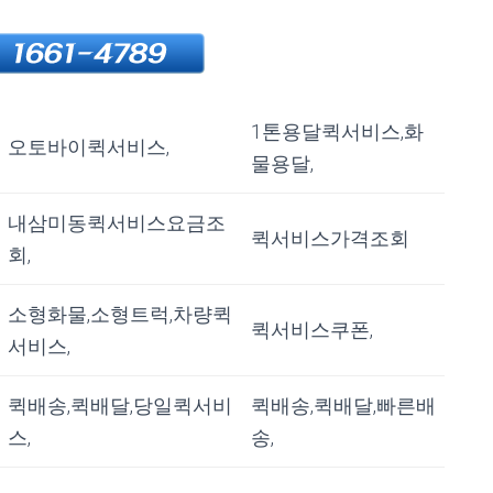
1톤용달퀵서비스,화
오토바이퀵서비스,
물용달,
내삼미동퀵서비스요금조
퀵서비스가격조회
회,
소형화물,소형트럭,차량퀵
퀵서비스쿠폰,
서비스,
퀵배송,퀵배달,당일퀵서비
퀵배송,퀵배달,빠른배
스,
송,