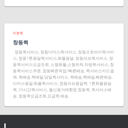
미분류
창동퀵
창동퀵서비스, 창동다마스퀵서비스, 창동오토바이퀵서비
스, 창동1톤용달퀵서비스,화물용달, 창동라보퀵서비스, 창
동퀵서비스요금조회, 소형화물,소형트럭,차량퀵서비스, 창
동퀵서비스쿠폰, 창동빠른픽업/빠른배송, 퀵서비스카드결
제, 퀵배송,퀵배달,당일퀵서비스, 퀵배송,퀵배달,빠른배송,
다마스용달,화물퀵서비스, 창동라보용달퀵, 1톤화물용달
퀵, 24시간퀵서비스, 월신용거래환영 창동퀵, 퀵서비스배
송, 창동퀵요금조회,요금퀵,배송,