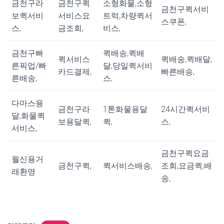
금천구라
금천구퀵
소형화물,소형
금천구퀵서비
보퀵서비
서비스요
트럭,차량퀵서
스쿠폰,
스,
금조회,
비스,
금천구빠
퀵배송,퀵배
퀵서비스
퀵배송,퀵배달,
른픽업/빠
달,당일퀵서비
카드결제,
빠른배송,
른배송,
스,
다마스용
금천구라
1톤화물용달
24시간퀵서비
달,화물퀵
보용달퀵,
퀵,
스,
서비스,
금천구퀵요금
월신용거
금천구퀵,
퀵서비스배송,
조회,요금퀵,배
래환영
송,