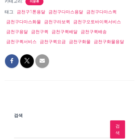
카테고리:
미분류
태그:
금천구1톤용달
금천구다마스용달
금천구다마스퀵
금천구다마스화물
금천구라보퀵
금천구오토바이퀵서비스
금천구용달
금천구퀵
금천구퀵배달
금천구퀵배송
금천구퀵서비스
금천구퀵요금
금천구화물
금천구화물용달
검색
검
색