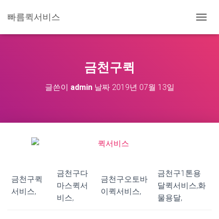
빠름퀵서비스
내
비
게
이
션
금천구퀵
토
글
글쓴이
admin
날짜
2019년 07월 13일
금천구다
금천구1톤용
금천구퀵
금천구오토바
마스퀵서
달퀵서비스,화
서비스,
이퀵서비스,
비스,
물용달,