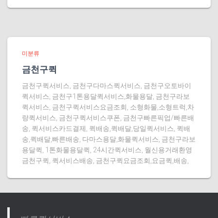
미분류
금천구퀵
금천구퀵서비스, 금천구다마스퀵서비스, 금천구오토바이
퀵서비스, 금천구1톤용달퀵서비스,화물용달, 금천구라보
퀵서비스, 금천구퀵서비스요금조회, 소형화물,소형트럭,차
량퀵서비스, 금천구퀵서비스쿠폰, 금천구빠른픽업/빠른배
송, 퀵서비스카드결제, 퀵배송,퀵배달,당일퀵서비스, 퀵배
송,퀵배달,빠른배송, 다마스용달,화물퀵서비스, 금천구라보
용달퀵, 1톤화물용달퀵, 24시간퀵서비스, 월신용거래환영
금천구퀵, 퀵서비스배송, 금천구퀵요금조회,요금퀵,배송,