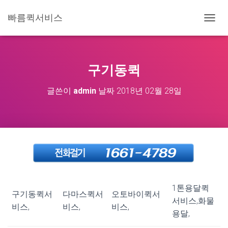
빠름퀵서비스
내
비
게
이
션
구기동퀵
토
글
글쓴이
admin
날짜
2018년 02월 28일
1톤용달퀵
구기동퀵서
다마스퀵서
오토바이퀵서
서비스,화물
비스,
비스,
비스,
용달,