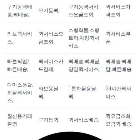
구기동퀵배
구기동퀵서비
퀵서비스가
구기동퀵,
송,퀵배달,
스요금조회,
격조회
소형화물,소형
라보퀵서비
퀵서비스요
퀵서비스쿠
트럭,차량퀵서
스,
금조회,
폰,
비스,
빠른픽업/
퀵서비스카
퀵배송,퀵배달,
퀵배송,퀵배
빠른배송,
드결제,
당일퀵서비스,
달,빠른배송,
다마스용달,
라보용달
1톤화물용달
24시간퀵서
화물퀵서비
퀵,
퀵,
비스,
스,
월신용거래
퀵요금조회,
구기동퀵,
퀵서비스배송,
환영
요금퀵,배송,