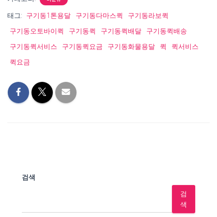
태그:
구기동1톤용달
구기동다마스퀵
구기동라보퀵
구기동오토바이퀵
구기동퀵
구기동퀵배달
구기동퀵배송
구기동퀵서비스
구기동퀵요금
구기동화물용달
퀵
퀵서비스
퀵요금
검색
검
색