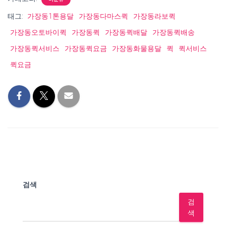
태그:
가장동1톤용달
가장동다마스퀵
가장동라보퀵
가장동오토바이퀵
가장동퀵
가장동퀵배달
가장동퀵배송
가장동퀵서비스
가장동퀵요금
가장동화물용달
퀵
퀵서비스
퀵요금
검색
검
색