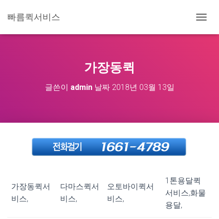
빠름퀵서비스
내
비
게
이
션
가장동퀵
토
글
글쓴이
admin
날짜
2018년 03월 13일
1톤용달퀵
가장동퀵서
다마스퀵서
오토바이퀵서
서비스,화물
비스,
비스,
비스,
용달,