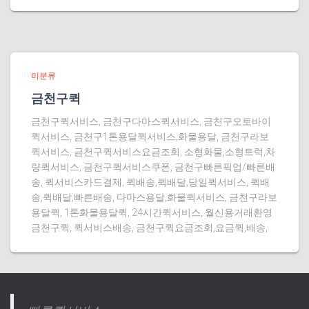
미분류
금천구퀵
금천구퀵서비스, 금천구다마스퀵서비스, 금천구오토바이
퀵서비스, 금천구1톤용달퀵서비스,화물용달, 금천구라보
퀵서비스, 금천구퀵서비스요금조회, 소형화물,소형트럭,차
량퀵서비스, 금천구퀵서비스쿠폰, 금천구빠른픽업/빠른배
송, 퀵서비스카드결제, 퀵배송,퀵배달,당일퀵서비스, 퀵배
송,퀵배달,빠른배송, 다마스용달,화물퀵서비스, 금천구라보
용달퀵, 1톤화물용달퀵, 24시간퀵서비스, 월신용거래환영
금천구퀵, 퀵서비스배송, 금천구퀵요금조회,요금퀵,배송,