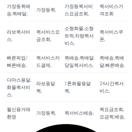
가장동퀵배
가장동퀵서비
퀵서비스가
가장동퀵,
송,퀵배달,
스요금조회,
격조회
소형화물,소형
라보퀵서비
퀵서비스요
퀵서비스쿠
트럭,차량퀵서
스,
금조회,
폰,
비스,
빠른픽업/
퀵서비스카
퀵배송,퀵배달,
퀵배송,퀵배
빠른배송,
드결제,
당일퀵서비스,
달,빠른배송,
다마스용달,
라보용달
1톤화물용달
24시간퀵서
화물퀵서비
퀵,
퀵,
비스,
스,
월신용거래
퀵요금조회,
가장동퀵,
퀵서비스배송,
환영
요금퀵,배송,